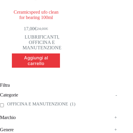
Ceramicspeed ufo clean
for bearing 100ml
17,00
€
24,00
€
Il
Il
prezzo
prezzo
LUBRIFICANTI
,
originale
attuale
OFFICINA E
era:
è:
MANUTENZIONE
24,00€.
17,00€.
Aggiungi al
carrello
Filtra
Categorie
-
OFFICINA E MANUTENZIONE
(1)
Marchio
+
Genere
+