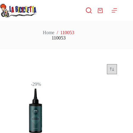
Salta
al
Carrello
contenuto
Home
/
110053
110053
-29%