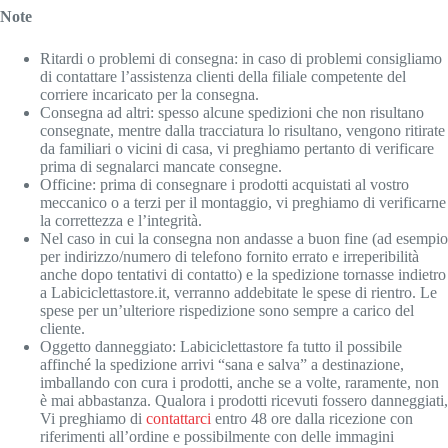
Note
Ritardi o problemi di consegna: in caso di problemi consigliamo
di contattare l’assistenza clienti della filiale competente del
corriere incaricato per la consegna.
Consegna ad altri: spesso alcune spedizioni che non risultano
consegnate, mentre dalla tracciatura lo risultano, vengono ritirate
da familiari o vicini di casa, vi preghiamo pertanto di verificare
prima di segnalarci mancate consegne.
Officine: prima di consegnare i prodotti acquistati al vostro
meccanico o a terzi per il montaggio, vi preghiamo di verificarne
la correttezza e l’integrità.
Nel caso in cui la consegna non andasse a buon fine (ad esempio
per indirizzo/numero di telefono fornito errato e irreperibilità
anche dopo tentativi di contatto) e la spedizione tornasse indietro
a Labiciclettastore.it, verranno addebitate le spese di rientro. Le
spese per un’ulteriore rispedizione sono sempre a carico del
cliente.
Oggetto danneggiato: Labiciclettastore fa tutto il possibile
affinché la spedizione arrivi “sana e salva” a destinazione,
imballando con cura i prodotti, anche se a volte, raramente, non
è mai abbastanza. Qualora i prodotti ricevuti fossero danneggiati,
Vi preghiamo di
contattarci
entro 48 ore dalla ricezione con
riferimenti all’ordine e possibilmente con delle immagini