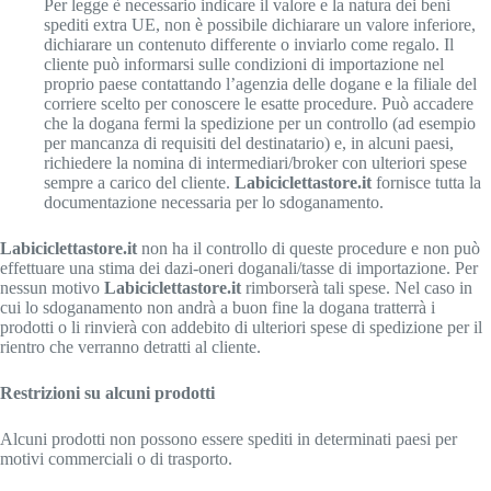
Per legge è necessario indicare il valore e la natura dei beni
spediti extra UE, non è possibile dichiarare un valore inferiore,
dichiarare un contenuto differente o inviarlo come regalo. Il
cliente può informarsi sulle condizioni di importazione nel
proprio paese contattando l’agenzia delle dogane e la filiale del
corriere scelto per conoscere le esatte procedure. Può accadere
che la dogana fermi la spedizione per un controllo (ad esempio
per mancanza di requisiti del destinatario) e, in alcuni paesi,
richiedere la nomina di intermediari/broker con ulteriori spese
sempre a carico del cliente.
Labiciclettastore.it
fornisce tutta la
documentazione necessaria per lo sdoganamento.
Labiciclettastore.it
non ha il controllo di queste procedure e non può
effettuare una stima dei dazi-oneri doganali/tasse di importazione. Per
nessun motivo
Labiciclettastore.it
rimborserà tali spese. Nel caso in
cui lo sdoganamento non andrà a buon fine la dogana tratterrà i
prodotti o li rinvierà con addebito di ulteriori spese di spedizione per il
rientro che verranno detratti al cliente.
Restrizioni su alcuni prodotti
Alcuni prodotti non possono essere spediti in determinati paesi per
motivi commerciali o di trasporto.