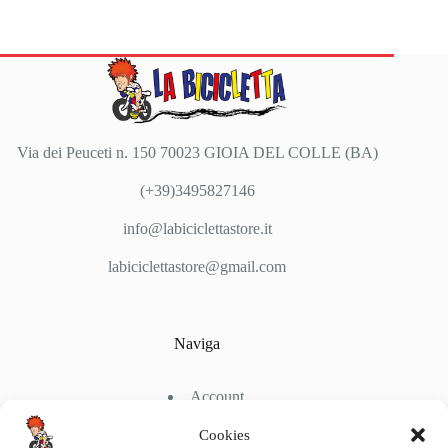
Via dei Peuceti n. 150 70023 GIOIA DEL COLLE (BA)
(+39)3495827146
info@labiciclettastore.it
labiciclettastore@gmail.com
Naviga
Account
Shop
Chi Siamo
Cookies