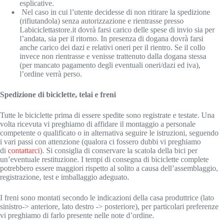
esplicative.
Nel caso in cui l’utente decidesse di non ritirare la spedizione
(rifiutandola) senza autorizzazione e rientrasse presso
Labiciclettastore.it dovrà farsi carico delle spese di invio sia per
l’andata, sia per il ritorno. In presenza di dogana dovrà farsi
anche carico dei dazi e relativi oneri per il rientro. Se il collo
invece non rientrasse e venisse trattenuto dalla dogana stessa
(per mancato pagamento degli eventuali oneri/dazi ed iva),
l’ordine verrà perso.
Spedizione di biciclette, telai e freni
Tutte le biciclette prima di essere spedite sono registrate e testate. Una
volta ricevuta vi preghiamo di affidare il montaggio a personale
competente o qualificato o in alternativa seguire le istruzioni, seguendo
i vari passi con attenzione (qualora ci fossero dubbi vi preghiamo
di
contattarci
). Si consiglia di conservare la scatola della bici per
un’eventuale restituzione. I tempi di consegna di biciclette complete
potrebbero essere maggiori rispetto al solito a causa dell’assemblaggio,
registrazione, test e imballaggio adeguato.
I freni sono montati secondo le indicazioni della casa produttrice (lato
sinistro-> anteriore, lato destro -> posteriore), per particolari preferenze
vi preghiamo di farlo presente nelle note d’ordine.