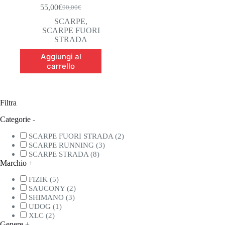
55,00
€
90,00
€
Il
Il
prezzo
prezzo
SCARPE
,
originale
attuale
SCARPE FUORI
era:
è:
STRADA
90,00€.
55,00€.
Aggiungi al
carrello
Filtra
Categorie
-
SCARPE FUORI STRADA
(2)
SCARPE RUNNING
(3)
SCARPE STRADA
(8)
Marchio
+
FIZIK
(5)
SAUCONY
(2)
SHIMANO
(3)
UDOG
(1)
XLC
(2)
Genere
+