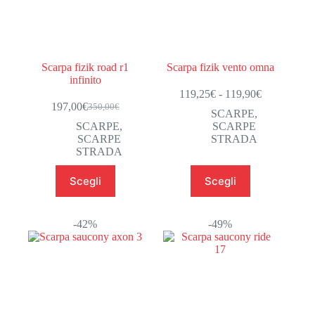
Scarpa fizik road r1
Scarpa fizik vento omna
infinito
Fascia
119,25
€
-
119,90
€
di
197,00
€
350,00
€
Il
Il
SCARPE
,
prezzo:
prezzo
prezzo
SCARPE
,
SCARPE
da
originale
attuale
SCARPE
STRADA
119,25€
era:
è:
STRADA
a
350,00€.
197,00€.
119,90€
Questo
Questo
Scegli
Scegli
prodotto
prodotto
ha
ha
più
più
varianti.
varianti.
-42%
-49%
Le
Le
opzioni
opzioni
possono
possono
essere
essere
scelte
scelte
nella
nella
pagina
pagina