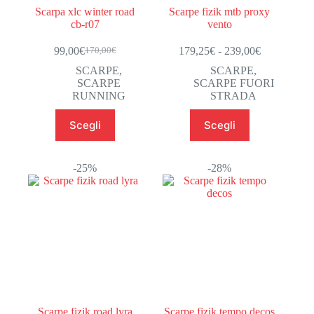
Scarpa xlc winter road
Scarpe fizik mtb proxy
cb-r07
vento
Fascia
99,00
€
179,25
€
-
239,00
€
170,00
€
Il
Il
di
prezzo
prezzo
SCARPE
,
SCARPE
,
prezzo:
originale
attuale
SCARPE
SCARPE FUORI
da
era:
è:
RUNNING
STRADA
179,25€
170,00€.
99,00€.
a
Questo
Questo
Scegli
Scegli
239,00€
prodotto
prodotto
ha
ha
più
più
varianti.
varianti.
-25%
-28%
Le
Le
opzioni
opzioni
possono
possono
essere
essere
scelte
scelte
nella
nella
pagina
pagina
del
del
prodotto
prodotto
Scarpe fizik road lyra
Scarpe fizik tempo decos