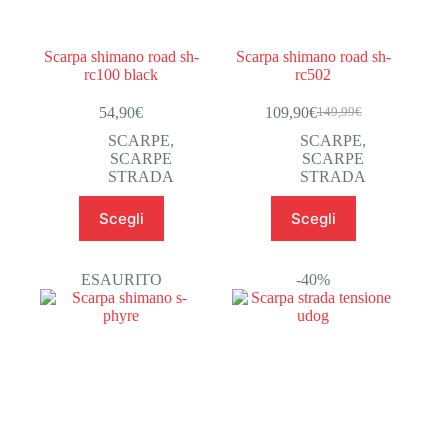
prodotto
prodotto
Scarpa shimano road sh-
Scarpa shimano road sh-
rc100 black
rc502
54,90
€
109,90
€
149,99
€
Il
Il
prezzo
prezzo
SCARPE
,
SCARPE
,
originale
attuale
SCARPE
SCARPE
era:
è:
STRADA
STRADA
149,99€.
109,90€.
Questo
Questo
Scegli
Scegli
prodotto
prodotto
ha
ha
più
più
varianti.
varianti.
ESAURITO
-40%
Le
Le
opzioni
opzioni
possono
possono
essere
essere
scelte
scelte
nella
nella
pagina
pagina
del
del
prodotto
prodotto