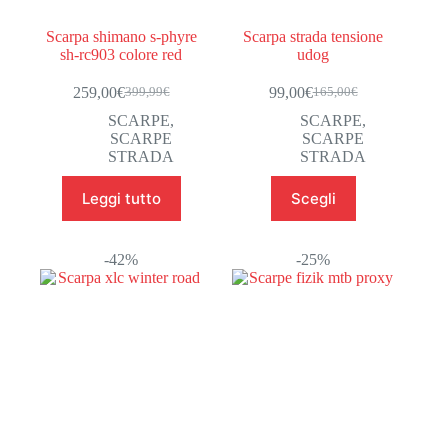
Scarpa shimano s-phyre
Scarpa strada tensione
sh-rc903 colore red
udog
259,00
€
99,00
€
399,99
€
165,00
€
Il
Il
Il
Il
prezzo
prezzo
prezzo
prezzo
SCARPE
,
SCARPE
,
originale
attuale
originale
attuale
SCARPE
SCARPE
era:
è:
era:
è:
STRADA
STRADA
399,99€.
259,00€.
165,00€.
99,00€.
Questo
Leggi tutto
Scegli
prodotto
ha
più
varianti.
-42%
-25%
Le
opzioni
possono
essere
scelte
nella
pagina
del
prodotto