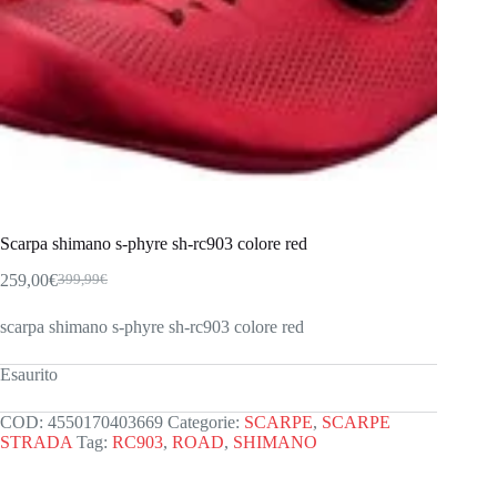
Scarpa shimano s-phyre sh-rc903 colore red
259,00
€
399,99
€
Il
Il
prezzo
prezzo
scarpa shimano s-phyre sh-rc903 colore red
originale
attuale
era:
è:
399,99€.
259,00€.
Esaurito
COD:
4550170403669
Categorie:
SCARPE
,
SCARPE
STRADA
Tag:
RC903
,
ROAD
,
SHIMANO