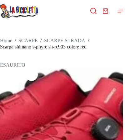
Salta
al
Carrello
contenuto
Home
/
SCARPE
/
SCARPE STRADA
/
Scarpa shimano s-phyre sh-rc903 colore red
ESAURITO