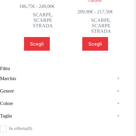
carbon
Fascia
186,75
€
-
249,00
€
di
Fascia
209,90
€
-
217,50
€
SCARPE
,
prezzo:
di
SCARPE
SCARPE
,
da
prezzo:
STRADA
SCARPE
186,75€
da
STRADA
a
209,90€
249,00€
a
Questo
Questo
Scegli
Scegli
217,50€
prodotto
prodotto
ha
ha
più
più
varianti.
varianti.
Le
Le
Filtra
opzioni
opzioni
possono
possono
Marchio
+
essere
essere
scelte
scelte
Genere
+
nella
nella
pagina
pagina
Colore
+
del
del
prodotto
prodotto
Taglia
+
In offerta
(8)