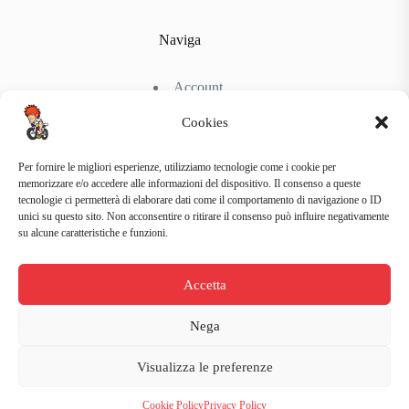
Naviga
Account
Shop
Chi Siamo
Cookies
Contattaci
Per fornire le migliori esperienze, utilizziamo tecnologie come i cookie per
memorizzare e/o accedere alle informazioni del dispositivo. Il consenso a queste
tecnologie ci permetterà di elaborare dati come il comportamento di navigazione o ID
Link Utili
unici su questo sito. Non acconsentire o ritirare il consenso può influire negativamente
su alcune caratteristiche e funzioni.
Condizioni di Spedizione
Condizioni generali d’acquisto
Accetta
Politiche di Reso
Metodi di Pagamento
Privacy Policy
Nega
Copyright © 2026 La Bicicletta Store - Web Powered by
Dylog Italia S.p.A.
Visualizza le preferenze
Cookie Policy
Privacy Policy