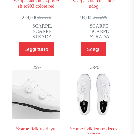
Scarpa shimano s-phyre
Scarpa strada tensione
sh-rc903 colore red
udog
259,00
€
99,00
€
399,99
€
165,00
€
Il
Il
Il
Il
prezzo
prezzo
prezzo
prezzo
SCARPE
,
SCARPE
,
originale
attuale
originale
attuale
SCARPE
SCARPE
era:
è:
era:
è:
STRADA
STRADA
399,99€.
259,00€.
165,00€.
99,00€.
Questo
Leggi tutto
Scegli
prodotto
ha
più
varianti.
-25%
-28%
Le
opzioni
possono
essere
scelte
nella
pagina
del
prodotto
Scarpe fizik road lyra
Scarpe fizik tempo decos