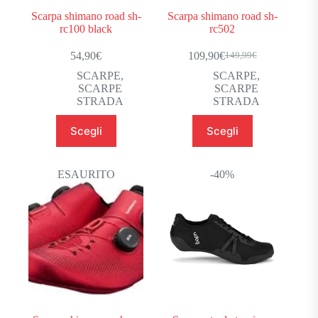
Scarpa shimano road sh-
Scarpa shimano road sh-
rc100 black
rc502
54,90
€
109,90
€
149,99
€
Il
Il
prezzo
prezzo
SCARPE
,
SCARPE
,
originale
attuale
SCARPE
SCARPE
era:
è:
STRADA
STRADA
149,99€.
109,90€.
Questo
Questo
Scegli
Scegli
prodotto
prodotto
ha
ha
più
più
varianti.
varianti.
ESAURITO
-40%
Le
Le
opzioni
opzioni
possono
possono
essere
essere
scelte
scelte
nella
nella
pagina
pagina
del
del
prodotto
prodotto