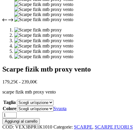
Scarpe fizik mtb proxy vento
Fascia
179,25
€
-
239,00
€
di
scarpe fizik mtb proxy vento
prezzo:
da
Taglia
179,25€
a
Colore
Svuota
239,00€
Scarpe
fizik
Aggiungi al carrello
mtb
COD:
VEX3BPR1K1010
Categorie:
SCARPE
,
SCARPE FUORI 
proxy