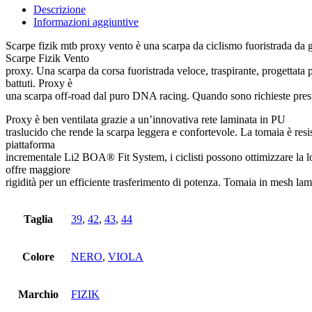
vento
Descrizione
quantità
Informazioni aggiuntive
Scarpe fizik mtb proxy vento è una scarpa da ciclismo fuoristrada da gar
Scarpe Fizik Vento
proxy. Una scarpa da corsa fuoristrada veloce, traspirante, progettata 
battuti. Proxy è
una scarpa off-road dal puro DNA racing. Quando sono richieste presta
Proxy è ben ventilata grazie a un’innovativa rete laminata in PU
traslucido che rende la scarpa leggera e confortevole. La tomaia è resis
piattaforma
incrementale Li2 BOA® Fit System, i ciclisti possono ottimizzare la l
offre maggiore
rigidità per un efficiente trasferimento di potenza. Tomaia in mesh 
Taglia
39
,
42
,
43
,
44
Colore
NERO
,
VIOLA
Marchio
FIZIK