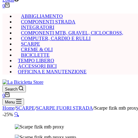
Carrello
0
ABBIGLIAMENTO
COMPONENTI STRADA
INTEGRATORI
COMPONENTI MTB, GRAVEL, CICLOCROSS,
COMPUTER, CARDIO E RULLI
SCARPE
CREME & OLI
BICICLETTE
TEMPO LIBERO
ACCESSORI BICI
OFFICINA E MANUTENZIONE
Search
Carrello
0
Menu
Home
/
SCARPE
/
SCARPE FUORI STRADA
/
Scarpe fizik mtb prox
-25%
🔍