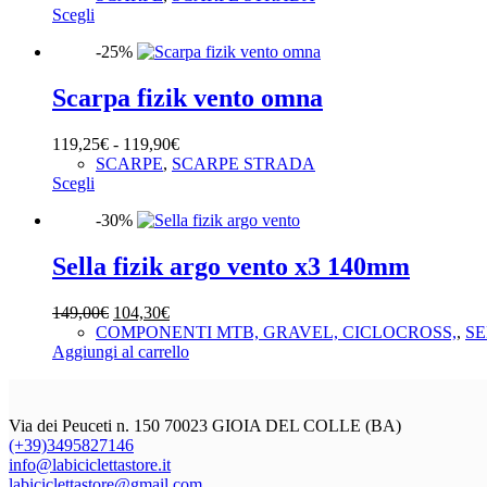
essere
Questo
originale
attuale
Scegli
scelte
prodotto
era:
è:
nella
-25%
ha
165,00€.
99,00€.
pagina
più
del
varianti.
Scarpa fizik vento omna
prodotto
Le
opzioni
Fascia
119,25
€
-
119,90
€
possono
di
SCARPE
,
SCARPE STRADA
essere
Questo
prezzo:
Scegli
scelte
prodotto
da
nella
-30%
ha
119,25€
pagina
più
a
del
varianti.
119,90€
Sella fizik argo vento x3 140mm
prodotto
Le
opzioni
Il
Il
149,00
€
104,30
€
possono
prezzo
prezzo
COMPONENTI MTB, GRAVEL, CICLOCROSS,
,
SE
essere
originale
attuale
Aggiungi al carrello
scelte
era:
è:
nella
149,00€.
104,30€.
pagina
del
Via dei Peuceti n. 150 70023 GIOIA DEL COLLE (BA)
prodotto
(+39)3495827146
info@labiciclettastore.it
labiciclettastore@gmail.com