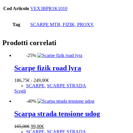
Cod Articolo
VEX3BPR1K1010
Tag
SCARPE MTB, FIZIK, PROXY,
Prodotti correlati
-25%
Scarpe fizik road lyra
Fascia
186,75
€
-
249,00
€
di
SCARPE
,
SCARPE STRADA
Questo
prezzo:
Scegli
prodotto
da
-40%
ha
186,75€
più
a
varianti.
249,00€
Scarpa strada tensione udog
Le
opzioni
Il
Il
165,00
€
99,00
€
possono
prezzo
prezzo
SCARPE
,
SCARPE STRADA