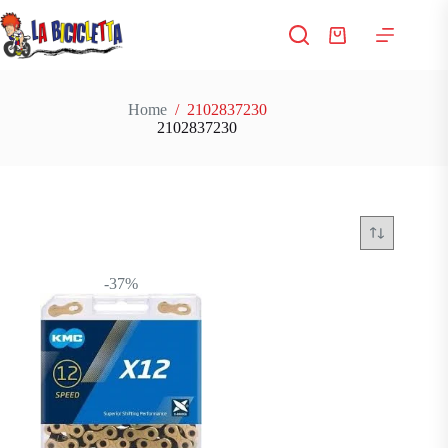
Salta
al
Carrello
contenuto
Home
/
2102837230
2102837230
-37%