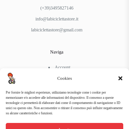
(+39)3495827146
info@labiciclettastore.it
labiciclettastore@gmail.com
Naviga
Account
Shop
Chi Siamo
Cookies
Contattaci
Per fornire le migliori esperienze, utilizziamo tecnologie come i cookie per
memorizzare e/o accedere alle informazioni del dispositivo. Il consenso a queste
tecnologie ci permetterà di elaborare dati come il comportamento di navigazione o ID
Link Utili
unici su questo sito. Non acconsentire o ritirare il consenso può influire negativamente
su alcune caratteristiche e funzioni.
Condizioni di Spedizione
Condizioni generali d’acquisto