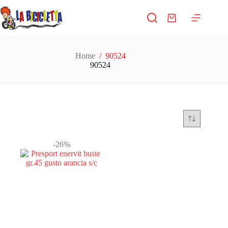
Salta
al
Carrello
contenuto
Home
/
90524
90524
-26%