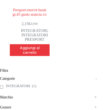
Presport enervit buste
gr.45 gusto arancia s/c
2,15
€
2,90
€
Il
Il
prezzo
prezzo
INTEGRATORI
,
originale
attuale
INTEGRATORI
era:
è:
PRESPORT
2,90€.
2,15€.
Aggiungi al
carrello
Filtra
Categorie
-
INTEGRATORI
(1)
Marchio
+
Genere
+