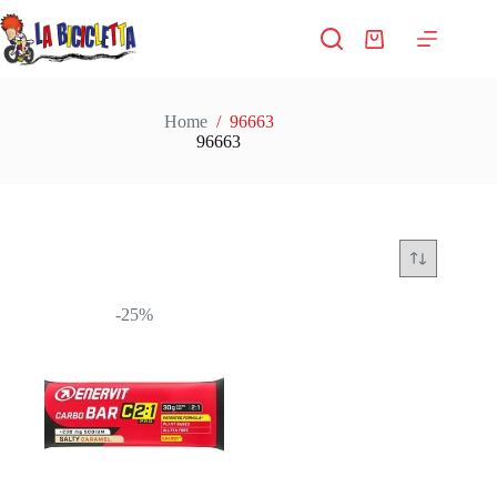
Salta
al
Carrello
contenuto
Home
/
96663
96663
-25%