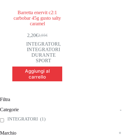
Barretta enervit c2:1
carbobar 45g gusto salty
caramel
2,20
€
2,95
€
Il
Il
prezzo
prezzo
INTEGRATORI
,
originale
attuale
INTEGRATORI
era:
è:
DURANTE
2,95€.
2,20€.
SPORT
Aggiungi al
carrello
Filtra
Categorie
-
INTEGRATORI
(1)
Marchio
+