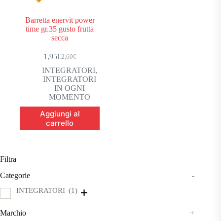
Barretta enervit power
time gr.35 gusto frutta
secca
1,95
€
2,60
€
Il
Il
prezzo
prezzo
INTEGRATORI
,
originale
attuale
INTEGRATORI
era:
è:
IN OGNI
2,60€.
1,95€.
MOMENTO
Aggiungi al
carrello
Filtra
Categorie
-
INTEGRATORI
(1)
Marchio
+