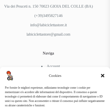
Via dei Peuceti n. 150 70023 GIOIA DEL COLLE (BA)
(+39)3495827146
info@labiciclettastore.it
labiciclettastore@gmail.com
Naviga
Account
Shop
Chi Siamo
Cookies
Contattaci
Per fornire le migliori esperienze, utilizziamo tecnologie come i cookie per
memorizzare e/o accedere alle informazioni del dispositivo. Il consenso a queste
tecnologie ci permetterà di elaborare dati come il comportamento di navigazione o ID
Link Utili
unici su questo sito. Non acconsentire o ritirare il consenso può influire negativamente
su alcune caratteristiche e funzioni.