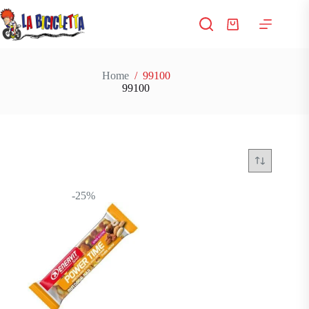
Salta
al
Carrello
contenuto
Home
/
99100
99100
-25%