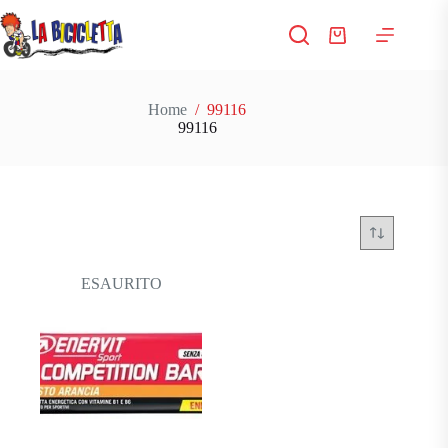
Salta
al
Carrello
contenuto
Home
/
99116
99116
ESAURITO