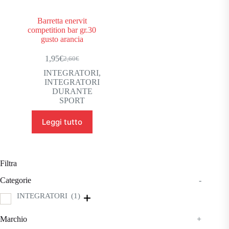
Barretta enervit
competition bar gr.30
gusto arancia
1,95
€
2,60
€
Il
Il
prezzo
prezzo
INTEGRATORI
,
originale
attuale
INTEGRATORI
era:
è:
DURANTE
2,60€.
1,95€.
SPORT
Leggi tutto
Filtra
Categorie
-
INTEGRATORI
(1)
Marchio
+