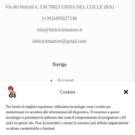
Via dei Peuceti n. 150 70023 GIOIA DEL COLLE (BA)
(+39)3495827146
info@labiciclettastore.it
labiciclettastore@gmail.com
Naviga
Account
Shop
Chi Siamo
Cookies
Contattaci
Per fornire le migliori esperienze, utilizziamo tecnologie come i cookie per
memorizzare e/o accedere alle informazioni del dispositivo. Il consenso a queste
tecnologie ci permetterà di elaborare dati come il comportamento di navigazione o ID
Link Utili
unici su questo sito. Non acconsentire o ritirare il consenso può influire negativamente
su alcune caratteristiche e funzioni.