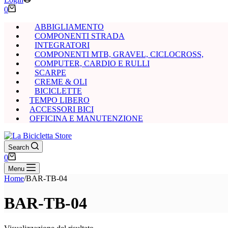
Carrello
0
ABBIGLIAMENTO
COMPONENTI STRADA
INTEGRATORI
COMPONENTI MTB, GRAVEL, CICLOCROSS,
COMPUTER, CARDIO E RULLI
SCARPE
CREME & OLI
BICICLETTE
TEMPO LIBERO
ACCESSORI BICI
OFFICINA E MANUTENZIONE
Search
Carrello
0
Menu
Home
/
BAR-TB-04
BAR-TB-04