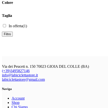
Colore
Taglia
In offerta
(1)
Filtro
Via dei Peuceti n. 150 70023 GIOIA DEL COLLE (BA)
(+39)3495827146
info@labiciclettastore.it
labiciclettastore@gmail.com
Naviga
Account
Shop
Chi Siamo