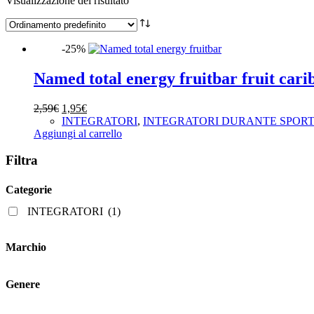
Visualizzazione del risultato
-25%
Named total energy fruitbar fruit cari
Il
Il
2,59
€
1,95
€
prezzo
prezzo
INTEGRATORI
,
INTEGRATORI DURANTE SPOR
originale
attuale
Aggiungi al carrello
era:
è:
2,59€.
1,95€.
Filtra
Categorie
INTEGRATORI
(1)
Marchio
Genere