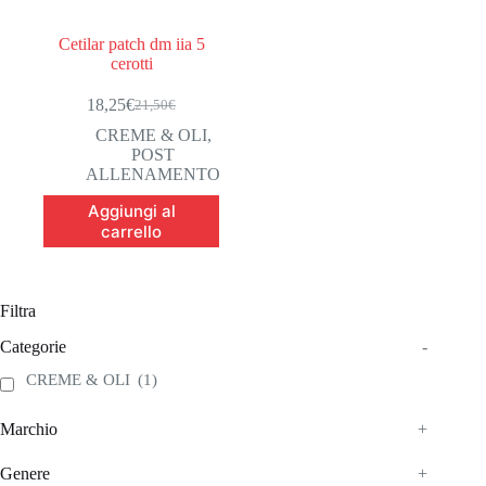
Cetilar patch dm iia 5
cerotti
18,25
€
21,50
€
Il
Il
prezzo
prezzo
CREME & OLI
,
originale
attuale
POST
era:
è:
ALLENAMENTO
21,50€.
18,25€.
Aggiungi al
carrello
Filtra
Categorie
-
CREME & OLI
(1)
Marchio
+
Genere
+