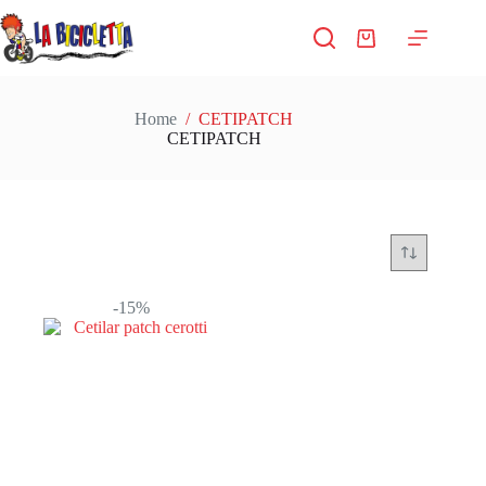
Salta
al
Carrello
contenuto
Home
/
CETIPATCH
CETIPATCH
-15%