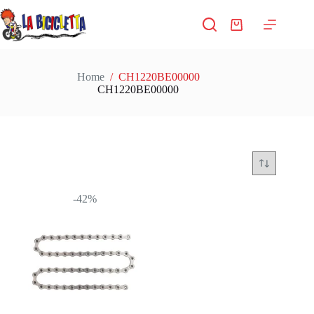
Salta
al
Carrello
contenuto
Home
/
CH1220BE00000
CH1220BE00000
-42%