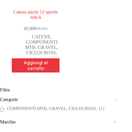
Catena miche 12 speeds
mtb-h
49,90
€
86,62
€
Il
Il
prezzo
prezzo
CATENE
,
originale
attuale
COMPONENTI
era:
è:
MTB, GRAVEL,
86,62€.
49,90€.
CICLOCROSS,
Aggiungi al
carrello
Filtra
Categorie
-
COMPONENTI MTB, GRAVEL, CICLOCROSS,
(1)
Marchio
+