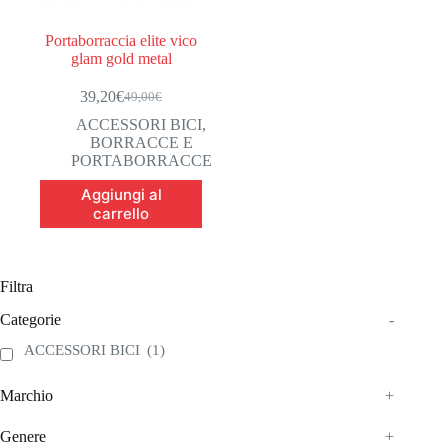
Portaborraccia elite vico
glam gold metal
39,20
€
49,00
€
Il
Il
prezzo
prezzo
ACCESSORI BICI
,
originale
attuale
BORRACCE E
era:
è:
PORTABORRACCE
49,00€.
39,20€.
Aggiungi al
carrello
Filtra
Categorie
-
ACCESSORI BICI
(1)
Marchio
+
Genere
+