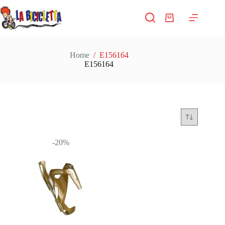
Salta
al
Carrello
contenuto
Home
/
E156164
E156164
-20%