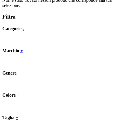
Non è stato trovato nessun prodotto che corrisponde alla tua
selezione.
Filtra
Categorie
-
Marchio
+
Genere
+
Colore
+
Taglia
+