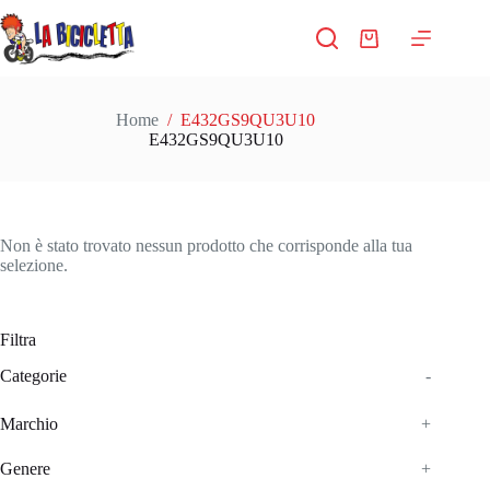
Salta
al
Carrello
contenuto
Home
/
E432GS9QU3U10
E432GS9QU3U10
Non è stato trovato nessun prodotto che corrisponde alla tua
selezione.
Filtra
Categorie
-
Marchio
+
Genere
+