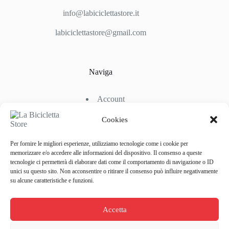
info@labiciclettastore.it
labiciclettastore@gmail.com
Naviga
Account
Shop
Chi Siamo
Cookies
Contattaci
Per fornire le migliori esperienze, utilizziamo tecnologie come i cookie per
memorizzare e/o accedere alle informazioni del dispositivo. Il consenso a queste
tecnologie ci permetterà di elaborare dati come il comportamento di navigazione o ID
Link Utili
unici su questo sito. Non acconsentire o ritirare il consenso può influire negativamente
su alcune caratteristiche e funzioni.
Condizioni di Spedizione
Condizioni generali d’acquisto
Accetta
Politiche di Reso
Metodi di Pagamento