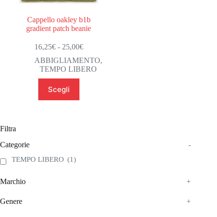
Cappello oakley b1b
gradient patch beanie
Fascia
16,25
€
-
25,00
€
di
ABBIGLIAMENTO
,
prezzo:
TEMPO LIBERO
da
16,25€
Questo
Scegli
a
prodotto
25,00€
ha
più
varianti.
Le
Filtra
opzioni
possono
Categorie
-
essere
TEMPO LIBERO
(1)
scelte
nella
pagina
Marchio
+
del
prodotto
Genere
+