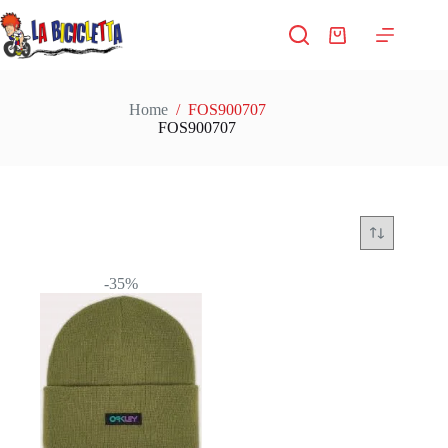
Salta
al
Carrello
contenuto
Home
/
FOS900707
FOS900707
-35%