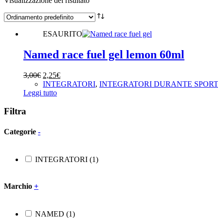
Visualizzazione del risultato
ESAURITO
Named race fuel gel lemon 60ml
Il
Il
3,00
€
2,25
€
prezzo
prezzo
INTEGRATORI
,
INTEGRATORI DURANTE SPOR
originale
attuale
Leggi tutto
era:
è:
3,00€.
2,25€.
Filtra
Categorie
-
INTEGRATORI
(1)
Marchio
+
NAMED
(1)