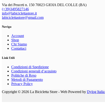
Via dei Peuceti n. 150 70023 GIOIA DEL COLLE (BA)
(+39)3495827146
info@labiciclettastore.it
labiciclettastore@gmail.com
Naviga
Account
Shop
Chi Siamo
Contattaci
Link Utili
Condizioni di Spedizione
Condizioni generali d’acquisto
Politiche di Reso
Metodi di Pagamento
Privacy Policy
Copyright © 2026 La Bicicletta Store - Web Powered by
Dylog Italia