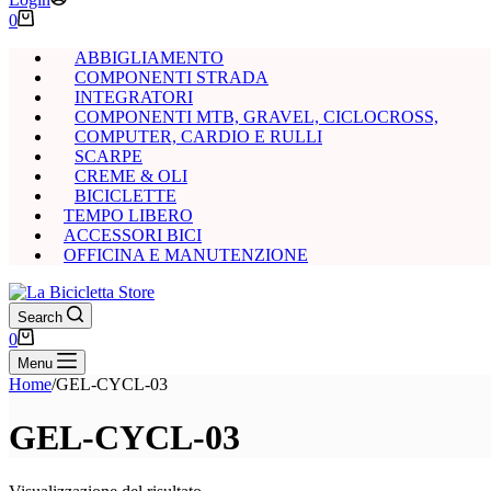
Carrello
0
ABBIGLIAMENTO
COMPONENTI STRADA
INTEGRATORI
COMPONENTI MTB, GRAVEL, CICLOCROSS,
COMPUTER, CARDIO E RULLI
SCARPE
CREME & OLI
BICICLETTE
TEMPO LIBERO
ACCESSORI BICI
OFFICINA E MANUTENZIONE
Search
Carrello
0
Menu
Home
/
GEL-CYCL-03
GEL-CYCL-03