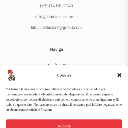
(+39)3495827146
info@labiciclettastore.it
labiciclettastore@gmail.com
Naviga
Account
Shop
Chi Siamo
Cookies
Contattaci
Per fornire le migliori esperienze, utilizziamo tecnologie come i cookie per
memorizzare e/o accedere alle informazioni del dispositivo. Il consenso a queste
tecnologie ci permetterà di elaborare dati come il comportamento di navigazione o ID
Link Utili
unici su questo sito. Non acconsentire o ritirare il consenso può influire negativamente
su alcune caratteristiche e funzioni.
Condizioni di Spedizione
Condizioni generali d’acquisto
Accetta
Politiche di Reso