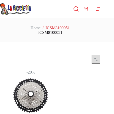
Salta
al
Carrello
contenuto
Home
/
ICSM8100051
ICSM8100051
-20%