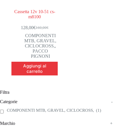
Cassetta 12v 10-51 cs-
m8100
128,00
€
160,00
€
Il
Il
prezzo
prezzo
COMPONENTI
originale
attuale
MTB, GRAVEL,
era:
è:
CICLOCROSS,
,
160,00€.
128,00€.
PACCO
PIGNONI
Aggiungi al
carrello
Filtra
Categorie
-
COMPONENTI MTB, GRAVEL, CICLOCROSS,
(1)
Marchio
+