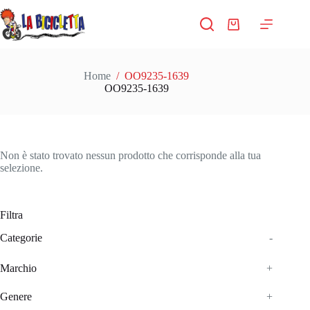
Salta
al
Carrello
contenuto
Home
/
OO9235-1639
OO9235-1639
Non è stato trovato nessun prodotto che corrisponde alla tua
selezione.
Filtra
Categorie
-
Marchio
+
Genere
+