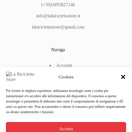
(+39)3495827146
info@labiciclettastore.it
labiciclettastore@gmail.com
Naviga
Account
Shop
Chi Siamo
Cookies
Contattaci
Per fornire le migliori esperienze, utilizziamo tecnologie come i cookie per
memorizzare e/o accedere alle informazioni del dispositivo. Il consenso a queste
tecnologie ci permetterà di elaborare dati come il comportamento di navigazione o ID
Link Utili
unici su questo sito. Non acconsentire o ritirare il consenso può influire negativamente
su alcune caratteristiche e funzioni.
Condizioni di Spedizione
Condizioni generali d’acquisto
Accetta
Politiche di Reso