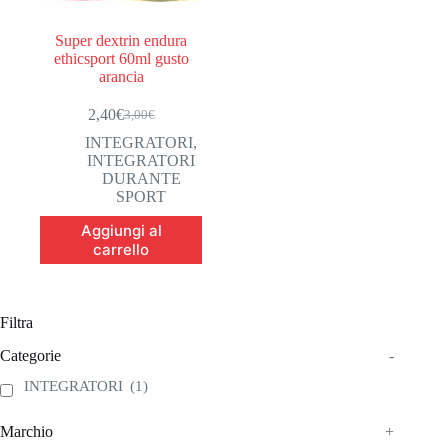
Super dextrin endura
ethicsport 60ml gusto
arancia
2,40
€
3,00
€
Il
Il
prezzo
prezzo
INTEGRATORI
,
originale
attuale
INTEGRATORI
era:
è:
DURANTE
3,00€.
2,40€.
SPORT
Aggiungi al
carrello
Filtra
Categorie
-
INTEGRATORI
(1)
Marchio
+