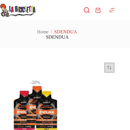
Salta
al
Carrello
contenuto
Home
/
SDENDUA
SDENDUA
-20%