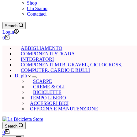
Shop
Chi Siamo
Contattaci
Search
Login
Carrello
0
ABBIGLIAMENTO
COMPONENTI STRADA
INTEGRATORI
COMPONENTI MTB, GRAVEL, CICLOCROSS,
COMPUTER, CARDIO E RULLI
Di più
SCARPE
CREME & OLI
BICICLETTE
TEMPO LIBERO
ACCESSORI BICI
OFFICINA E MANUTENZIONE
Search
Carrello
0