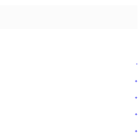
-
+
+
+
+