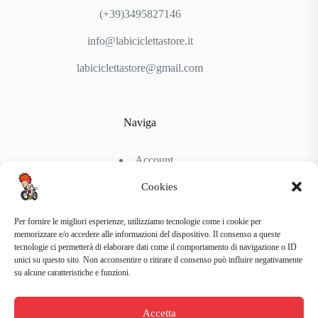
(+39)3495827146
info@labiciclettastore.it
labiciclettastore@gmail.com
Naviga
Account
Shop
Chi Siamo
Cookies
Contattaci
Per fornire le migliori esperienze, utilizziamo tecnologie come i cookie per
memorizzare e/o accedere alle informazioni del dispositivo. Il consenso a queste
tecnologie ci permetterà di elaborare dati come il comportamento di navigazione o ID
Link Utili
unici su questo sito. Non acconsentire o ritirare il consenso può influire negativamente
su alcune caratteristiche e funzioni.
Condizioni di Spedizione
Condizioni generali d’acquisto
Accetta
Politiche di Reso