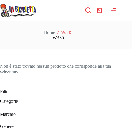
Salta
al
Carrello
contenuto
Home
/
W335
W335
Non è stato trovato nessun prodotto che corrisponde alla tua
selezione.
Filtra
Categorie
-
Marchio
+
Genere
+