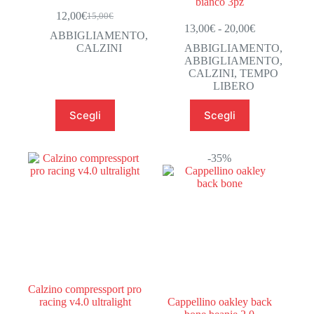
bianco 3pz
12,00
€
15,00
€
Il
Il
Fascia
13,00
€
-
20,00
€
prezzo
prezzo
ABBIGLIAMENTO
,
di
originale
attuale
CALZINI
ABBIGLIAMENTO
,
prezzo:
era:
è:
ABBIGLIAMENTO
,
da
15,00€.
12,00€.
CALZINI
,
TEMPO
13,00€
LIBERO
a
20,00€
Questo
Questo
Scegli
Scegli
prodotto
prodotto
ha
ha
più
più
varianti.
varianti.
-35%
Le
Le
opzioni
opzioni
possono
possono
essere
essere
scelte
scelte
nella
nella
pagina
pagina
del
del
prodotto
prodotto
Calzino compressport pro
racing v4.0 ultralight
Cappellino oakley back