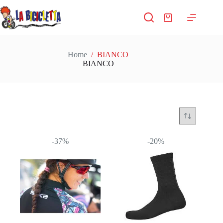
Salta
al
Carrello
contenuto
Home
/
BIANCO
BIANCO
-37%
-20%