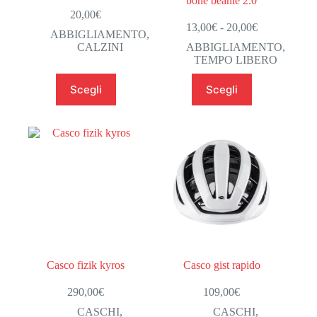
bone beanie 2.0
20,00
€
Fascia
13,00
€
-
20,00
€
ABBIGLIAMENTO
,
di
CALZINI
ABBIGLIAMENTO
,
prezzo:
TEMPO LIBERO
da
13,00€
Questo
Questo
Scegli
Scegli
a
prodotto
prodotto
20,00€
ha
ha
più
più
varianti.
varianti.
Le
Le
opzioni
opzioni
possono
possono
essere
essere
scelte
scelte
nella
nella
pagina
pagina
del
del
prodotto
prodotto
Casco fizik kyros
Casco gist rapido
290,00
€
109,00
€
CASCHI
,
CASCHI
,