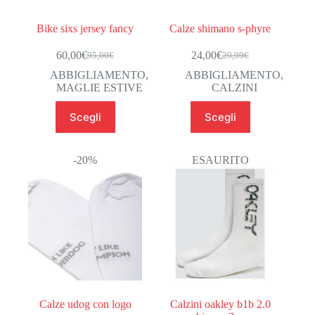
Bike sixs jersey fancy
Calze shimano s-phyre
60,00
€
24,00
€
95,00
€
29,99
€
Il
Il
Il
Il
prezzo
prezzo
prezzo
prezzo
ABBIGLIAMENTO
,
ABBIGLIAMENTO
,
originale
attuale
originale
attuale
MAGLIE ESTIVE
CALZINI
era:
è:
era:
è:
Questo
Questo
95,00€.
60,00€.
29,99€.
24,00€.
Scegli
Scegli
prodotto
prodotto
ha
ha
più
più
varianti.
varianti.
-20%
ESAURITO
Le
Le
opzioni
opzioni
possono
possono
essere
essere
scelte
scelte
nella
nella
pagina
pagina
del
del
prodotto
prodotto
Calze udog con logo
Calzini oakley b1b 2.0