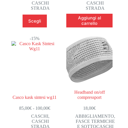
CASCHI
CASCHI
STRADA
STRADA
Questo
Aggiungi al
Scegli
prodotto
carrello
ha
più
varianti.
-15%
Le
opzioni
possono
essere
scelte
nella
pagina
del
prodotto
Headband on/off
Casco kask sintesi wg11
compressport
Fascia
85,00
€
-
100,00
€
18,00
€
di
CASCHI
,
ABBIGLIAMENTO
,
prezzo:
CASCHI
FASCE TERMICHE
da
STRADA
E SOTTOCASCHI