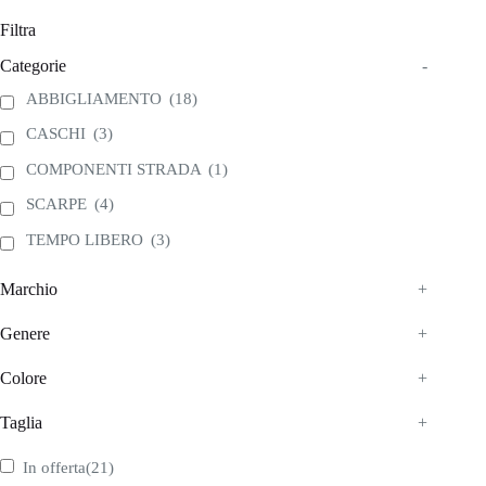
possono
possono
Filtra
essere
essere
scelte
scelte
Categorie
-
nella
nella
pagina
pagina
ABBIGLIAMENTO
(18)
del
del
prodotto
prodotto
CASCHI
(3)
COMPONENTI STRADA
(1)
SCARPE
(4)
TEMPO LIBERO
(3)
Marchio
+
Genere
+
Colore
+
Taglia
+
In offerta
(21)