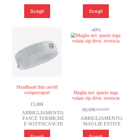
85,00€
a
Questo
Questo
Scegli
Scegli
100,00€
prodotto
prodotto
ha
ha
più
più
varianti.
varianti.
-40%
Le
Le
opzioni
opzioni
possono
possono
essere
essere
scelte
scelte
nella
nella
pagina
pagina
del
del
prodotto
prodotto
Headband thin on/off
compressport
Maglia m/c spazio inga
volata zip divis. rovescia
15,00
€
60,00
€
100,00
€
Il
Il
ABBIGLIAMENTO
,
prezzo
prezzo
FASCE TERMICHE
ABBIGLIAMENTO
,
originale
attuale
E SOTTOCASCHI
MAGLIE ESTIVE
era:
è:
Questo
Questo
100,00€.
60,00€.
Scegli
Scegli