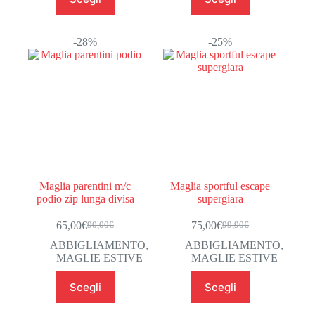
prodotto
prodotto
ha
ha
più
più
varianti.
varianti.
-28%
-25%
Le
Le
opzioni
opzioni
possono
possono
essere
essere
scelte
scelte
nella
nella
pagina
pagina
del
del
prodotto
prodotto
Maglia parentini m/c
Maglia sportful escape
podio zip lunga divisa
supergiara
65,00
€
75,00
€
90,00
€
99,90
€
Il
Il
Il
Il
prezzo
prezzo
prezzo
prezzo
ABBIGLIAMENTO
,
ABBIGLIAMENTO
,
originale
attuale
originale
attuale
MAGLIE ESTIVE
MAGLIE ESTIVE
era:
è:
era:
è:
Questo
Questo
90,00€.
65,00€.
99,90€.
75,00€.
Scegli
Scegli
prodotto
prodotto
ha
ha
più
più