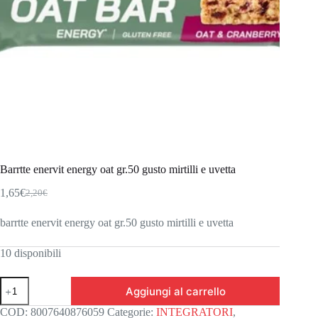
Barrtte enervit energy oat gr.50 gusto mirtilli e uvetta
1,65
€
2,20
€
Il
Il
prezzo
prezzo
barrtte enervit energy oat gr.50 gusto mirtilli e uvetta
originale
attuale
era:
è:
2,20€.
1,65€.
10 disponibili
Barrtte
Aggiungi al carrello
enervit
energy
COD:
8007640876059
Categorie:
INTEGRATORI
,