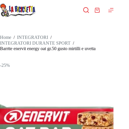
Salta
al
Carrello
contenuto
Home
/
INTEGRATORI
/
INTEGRATORI DURANTE SPORT
/
Barrtte enervit energy oat gr.50 gusto mirtilli e uvetta
-25%