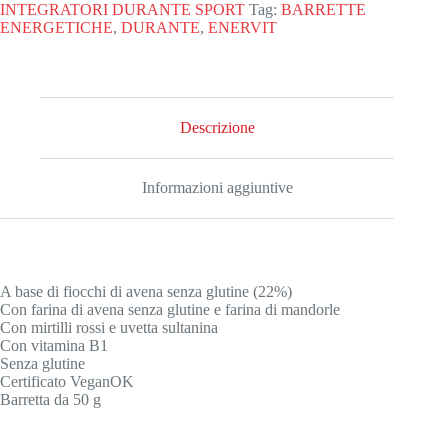
oat
INTEGRATORI DURANTE SPORT
Tag:
BARRETTE
gr.50
ENERGETICHE
,
DURANTE
,
ENERVIT
gusto
mirtilli
e
uvetta
quantità
Descrizione
Informazioni aggiuntive
A base di fiocchi di avena senza glutine (22%)
Con farina di avena senza glutine e farina di mandorle
Con mirtilli rossi e uvetta sultanina
Con vitamina B1
Senza glutine
Certificato VeganOK
Barretta da 50 g