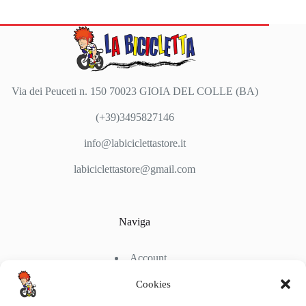
Via dei Peuceti n. 150 70023 GIOIA DEL COLLE (BA)
(+39)3495827146
info@labiciclettastore.it
labiciclettastore@gmail.com
Naviga
Account
Shop
Chi Siamo
Cookies
Contattaci