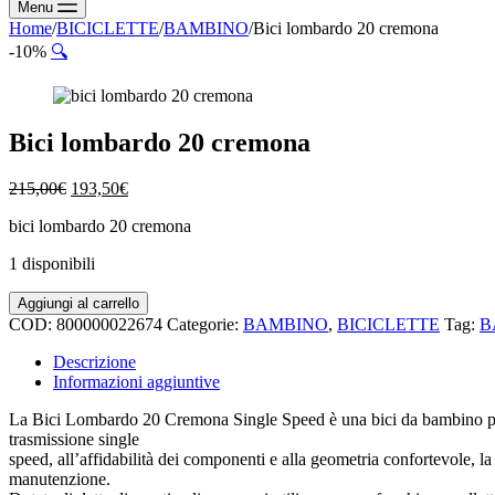
Menu
Home
/
BICICLETTE
/
BAMBINO
/
Bici lombardo 20 cremona
-10%
🔍
Bici lombardo 20 cremona
Il
Il
215,00
€
193,50
€
prezzo
prezzo
bici lombardo 20 cremona
originale
attuale
era:
è:
1 disponibili
215,00€.
193,50€.
Bici
Aggiungi al carrello
lombardo
COD:
800000022674
Categorie:
BAMBINO
,
BICICLETTE
Tag:
B
20
cremona
Descrizione
quantità
Informazioni aggiuntive
La Bici Lombardo 20 Cremona Single Speed è una bici da bambino progetta
trasmissione single
speed, all’affidabilità dei componenti e alla geometria confortevole, l
manutenzione.