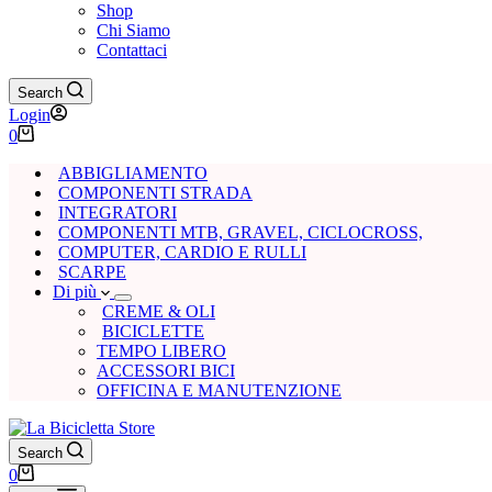
Shop
Chi Siamo
Contattaci
Search
Login
Carrello
0
ABBIGLIAMENTO
COMPONENTI STRADA
INTEGRATORI
COMPONENTI MTB, GRAVEL, CICLOCROSS,
COMPUTER, CARDIO E RULLI
SCARPE
Di più
CREME & OLI
BICICLETTE
TEMPO LIBERO
ACCESSORI BICI
OFFICINA E MANUTENZIONE
Search
Carrello
0