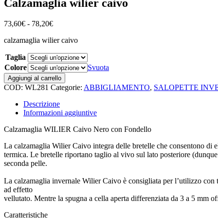
Calzamaglia wilier caivo
Fascia
73,60
€
-
78,20
€
di
calzamaglia wilier caivo
prezzo:
da
Taglia
73,60€
a
Colore
Svuota
78,20€
Calzamaglia
Aggiungi al carrello
wilier
COD:
WL281
Categorie:
ABBIGLIAMENTO
,
SALOPETTE INV
caivo
quantità
Descrizione
Informazioni aggiuntive
Calzamaglia WILIER Caivo Nero con Fondello
La calzamaglia Wilier Caivo integra delle bretelle che consentono di e
termica. Le bretelle riportano taglio al vivo sul lato posteriore (dunqu
seconda pelle.
La calzamaglia invernale Wilier Caivo è consigliata per l’utilizzo con t
ad effetto
vellutato. Mentre la spugna a cella aperta differenziata da 3 a 5 mm offr
Caratteristiche