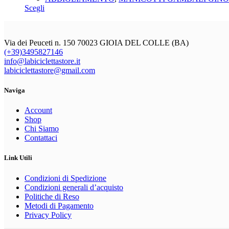
essere
Questo
prezzo:
Scegli
scelte
prodotto
da
nella
ha
33,60€
pagina
più
a
del
Via dei Peuceti n. 150 70023 GIOIA DEL COLLE (BA)
varianti.
42,00€
prodotto
(+39)3495827146
Le
info@labiciclettastore.it
opzioni
labiciclettastore@gmail.com
possono
essere
scelte
Naviga
nella
pagina
Account
del
Shop
prodotto
Chi Siamo
Contattaci
Link Utili
Condizioni di Spedizione
Condizioni generali d’acquisto
Politiche di Reso
Metodi di Pagamento
Privacy Policy