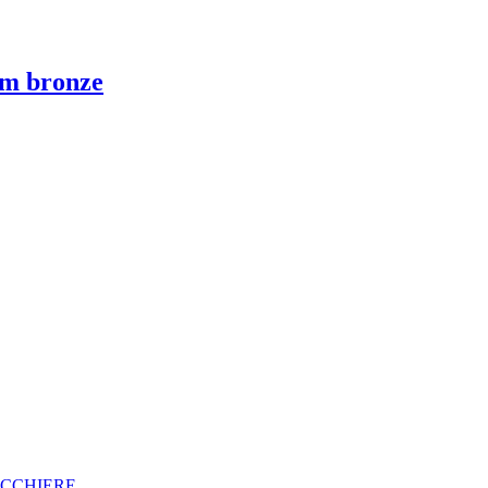
izm bronze
OCCHIERE