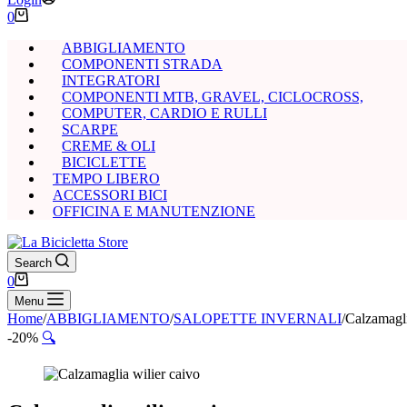
Carrello
0
ABBIGLIAMENTO
COMPONENTI STRADA
INTEGRATORI
COMPONENTI MTB, GRAVEL, CICLOCROSS,
COMPUTER, CARDIO E RULLI
SCARPE
CREME & OLI
BICICLETTE
TEMPO LIBERO
ACCESSORI BICI
OFFICINA E MANUTENZIONE
Search
Carrello
0
Menu
Home
/
ABBIGLIAMENTO
/
SALOPETTE INVERNALI
/
Calzamagli
-20%
🔍