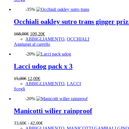
prodotto
da
-35%
ha
56,00€
più
a
varianti.
70,00€
Occhiali oakley sutro trans ginger pr
Le
opzioni
Il
Il
168,00
€
109,20
€
possono
prezzo
prezzo
ABBIGLIAMENTO
,
OCCHIALI
essere
originale
attuale
Aggiungi al carrello
scelte
era:
è:
nella
-20%
168,00€.
109,20€.
pagina
del
Lacci udog pack x 3
prodotto
Il
Il
15,00
€
12,00
€
prezzo
prezzo
ABBIGLIAMENTO
,
LACCI
Questo
originale
attuale
Scegli
prodotto
era:
è:
-20%
ha
15,00€.
12,00€.
più
varianti.
Manicotti wilier rainproof
Le
opzioni
Fascia
33,60
€
-
42,00
€
possono
di
ABBIGLIAMENTO
,
MANICOTTI GAMBALI GIN