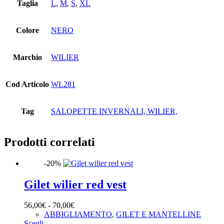
Taglia
L
,
M
,
S
,
XL
Colore
NERO
Marchio
WILIER
Cod Articolo
WL281
Tag
SALOPETTE INVERNALI, WILIER,
Prodotti correlati
-20%
Gilet wilier red vest
Fascia
56,00
€
-
70,00
€
di
ABBIGLIAMENTO
,
GILET E MANTELLINE
Questo
prezzo:
Scegli