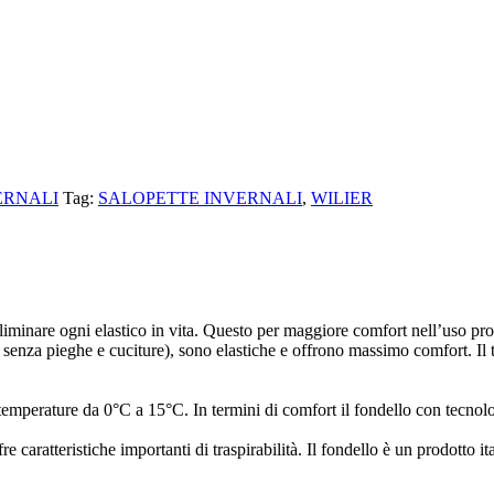
ERNALI
Tag:
SALOPETTE INVERNALI
,
WILIER
liminare ogni elastico in vita. Questo per maggiore comfort nell’uso prol
e senza pieghe e cuciture), sono elastiche e offrono mas­simo comfort. Il
emperature da 0°C a 15°C. In termini di comfort il fondello con tecnologi
e caratteristiche importanti di traspirabilità. Il fondello è un prodotto it