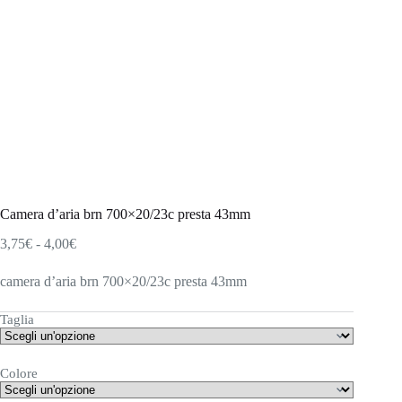
Camera d’aria brn 700×20/23c presta 43mm
Fascia
3,75
€
-
4,00
€
di
prezzo:
camera d’aria brn 700×20/23c presta 43mm
da
3,75€
Taglia
a
4,00€
Colore