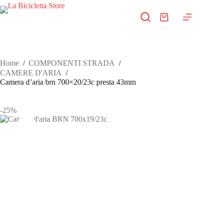
Salta
al
Carrello
contenuto
Home
/
COMPONENTI STRADA
/
CAMERE D'ARIA
/
Camera d’aria brn 700×20/23c presta 43mm
-25%