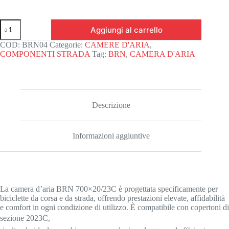
Camera
Aggiungi al carrello
d'aria
brn
COD:
BRN04
Categorie:
CAMERE D'ARIA
,
700x20/23c
COMPONENTI STRADA
Tag:
BRN
,
CAMERA D'ARIA
presta
43mm
quantità
Descrizione
Informazioni aggiuntive
La camera d’aria BRN 700×20/23C è progettata specificamente per
biciclette da corsa e da strada, offrendo prestazioni elevate, affidabilità
e comfort in ogni condizione di utilizzo. È compatibile con copertoni di
sezione 2023C,