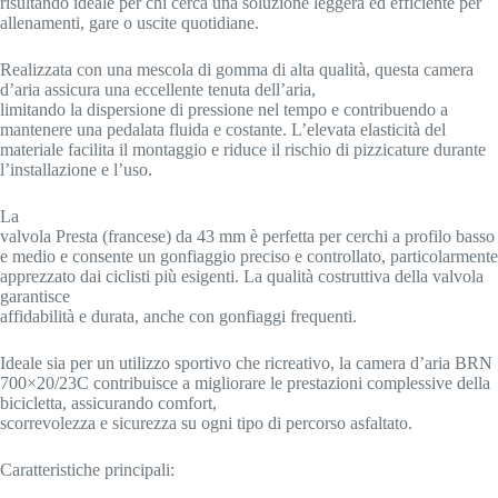
risultando ideale per chi cerca una soluzione leggera ed efficiente per
allenamenti, gare o uscite quotidiane.
Realizzata con una mescola di gomma di alta qualità, questa camera
d’aria assicura una eccellente tenuta dell’aria,
limitando la dispersione di pressione nel tempo e contribuendo a
mantenere una pedalata fluida e costante. L’elevata elasticità del
materiale facilita il montaggio e riduce il rischio di pizzicature durante
l’installazione e l’uso.
La
valvola Presta (francese) da 43 mm è perfetta per cerchi a profilo basso
e medio e consente un gonfiaggio preciso e controllato, particolarmente
apprezzato dai ciclisti più esigenti. La qualità costruttiva della valvola
garantisce
affidabilità e durata, anche con gonfiaggi frequenti.
Ideale sia per un utilizzo sportivo che ricreativo, la camera d’aria BRN
700×20/23C contribuisce a migliorare le prestazioni complessive della
bicicletta, assicurando comfort,
scorrevolezza e sicurezza su ogni tipo di percorso asfaltato.
Caratteristiche principali: