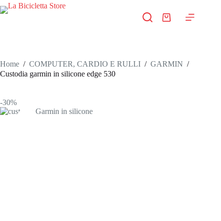
Salta
al
Carrello
contenuto
Home
/
COMPUTER, CARDIO E RULLI
/
GARMIN
/
Custodia garmin in silicone edge 530
-30%