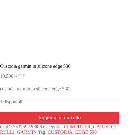
Custodia garmin in silicone edge 530
10,50
€
14,99
€
Il
Il
prezzo
prezzo
custodia garmin in silicone edge 530
originale
attuale
era:
è:
14,99€.
10,50€.
1 disponibili
Aggiungi al carrello
COD:
753759220686
Categorie:
COMPUTER, CARDIO E
RULLI
,
GARMIN
Tag:
CUSTODIA
,
EDGE 530