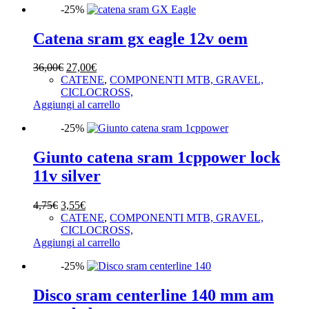
-25%
Catena sram gx eagle 12v oem
Il
Il
36,00
€
27,00
€
prezzo
prezzo
CATENE
,
COMPONENTI MTB, GRAVEL,
originale
attuale
CICLOCROSS,
era:
è:
Aggiungi al carrello
36,00€.
27,00€.
-25%
Giunto catena sram 1cppower lock
11v silver
Il
Il
4,75
€
3,55
€
prezzo
prezzo
CATENE
,
COMPONENTI MTB, GRAVEL,
originale
attuale
CICLOCROSS,
era:
è:
Aggiungi al carrello
4,75€.
3,55€.
-25%
Disco sram centerline 140 mm am