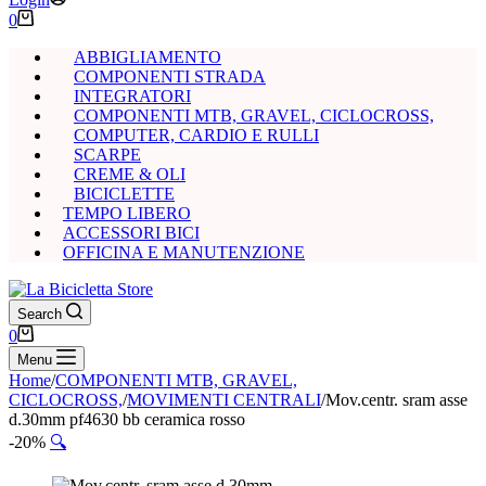
Carrello
0
ABBIGLIAMENTO
COMPONENTI STRADA
INTEGRATORI
COMPONENTI MTB, GRAVEL, CICLOCROSS,
COMPUTER, CARDIO E RULLI
SCARPE
CREME & OLI
BICICLETTE
TEMPO LIBERO
ACCESSORI BICI
OFFICINA E MANUTENZIONE
Search
Carrello
0
Menu
Home
/
COMPONENTI MTB, GRAVEL,
CICLOCROSS,
/
MOVIMENTI CENTRALI
/
Mov.centr. sram asse
d.30mm pf4630 bb ceramica rosso
-20%
🔍