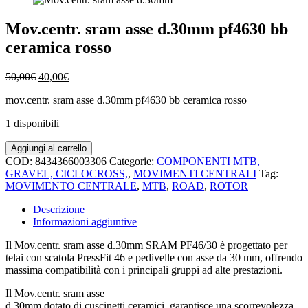
Mov.centr. sram asse d.30mm pf4630 bb
ceramica rosso
Il
Il
50,00
€
40,00
€
prezzo
prezzo
mov.centr. sram asse d.30mm pf4630 bb ceramica rosso
originale
attuale
era:
è:
1 disponibili
50,00€.
40,00€.
Mov.centr.
Aggiungi al carrello
sram
COD:
8434366003306
Categorie:
COMPONENTI MTB,
asse
GRAVEL, CICLOCROSS,
,
MOVIMENTI CENTRALI
Tag:
d.30mm
MOVIMENTO CENTRALE
,
MTB
,
ROAD
,
ROTOR
pf4630
bb
Descrizione
ceramica
Informazioni aggiuntive
rosso
quantità
Il Mov.centr. sram asse d.30mm SRAM PF46/30 è progettato per
telai con scatola PressFit 46 e pedivelle con asse da 30 mm, offrendo
massima compatibilità con i principali gruppi ad alte prestazioni.
Il Mov.centr. sram asse
d.30mm dotato di cuscinetti ceramici, garantisce una scorrevolezza