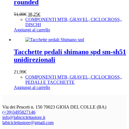
rounded
Il
Il
51,00
€
38,25
€
prezzo
prezzo
COMPONENTI MTB, GRAVEL, CICLOCROSS,
,
originale
attuale
DISCHI
era:
è:
Aggiungi al carrello
51,00€.
38,25€.
Tacchette pedali shimano spd sm-sh51
unidirezionali
21,99
€
COMPONENTI MTB, GRAVEL, CICLOCROSS,
,
PEDALI E TACCHETTE
Aggiungi al carrello
Via dei Peuceti n. 150 70023 GIOIA DEL COLLE (BA)
(+39)3495827146
info@labiciclettastore.it
labiciclettastore@gmail.com