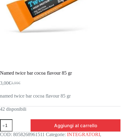
Named twice bar cocoa flavour 85 gr
3,00
€
3,99
€
Il
Il
prezzo
prezzo
named twice bar cocoa flavour 85 gr
originale
attuale
era:
è:
3,99€.
3,00€.
42 disponibili
Named
Aggiungi al carrello
twice
bar
COD:
8058268961511
Categorie:
INTEGRATORI
,