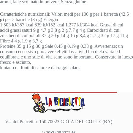
aromi, latte scremato in polvere. Senza glutine.
Caratteristiche nutrizionali: Valori medi per 100 g per 1 barretta (42,5
g) per 2 barrette (85 g) Energia
1.503 kJ/357 kcal 639 kJ/152 kcal 1.277 kJ/304 kcal Grassi di cui
acidi grassi saturi 9 g 4,7 g 3,8 g 2 g 7,7 g 4 g Carboidrati di cui
zuccheri di cui polioli 37 g 20 g 14 g 16 g 8,4 g 5,7 g 32 g 17 g 11 g
Fibre 4,4 g 1,9 g 3,7 g
Proteine 35 g 15 g 30 g Sale 0,45 g 0,19 g 0,38 g. Avvertenze: un
consumo eccessivo può avere effetti lassativi. Una dieta varia ed
equilibrata e uno stile di vita sano sono importanti. Conservare in luogo
fresco e asciutto,
lontano da fonti di calore e dai raggi solari.
Via dei Peuceti n. 150 70023 GIOIA DEL COLLE (BA)
(+39)3495827146