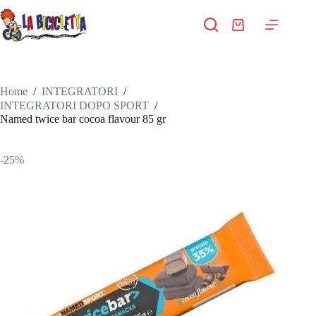
Salta
al
Carrello
contenuto
Home
/
INTEGRATORI
/
INTEGRATORI DOPO SPORT
/
Named twice bar cocoa flavour 85 gr
-25%