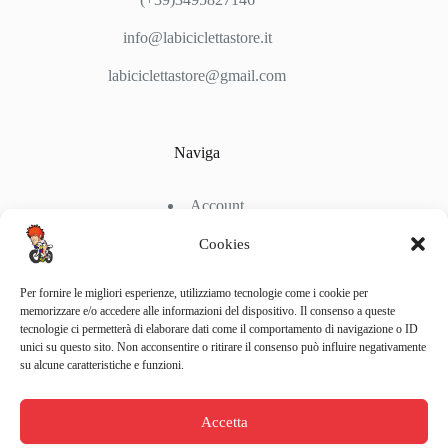
info@labiciclettastore.it
labiciclettastore@gmail.com
Naviga
Account
Shop
Chi Siamo
Cookies
Contattaci
Per fornire le migliori esperienze, utilizziamo tecnologie come i cookie per
memorizzare e/o accedere alle informazioni del dispositivo. Il consenso a queste
tecnologie ci permetterà di elaborare dati come il comportamento di navigazione o ID
Link Utili
unici su questo sito. Non acconsentire o ritirare il consenso può influire negativamente
su alcune caratteristiche e funzioni.
Condizioni di Spedizione
Condizioni generali d’acquisto
Accetta
Politiche di Reso
Metodi di Pagamento