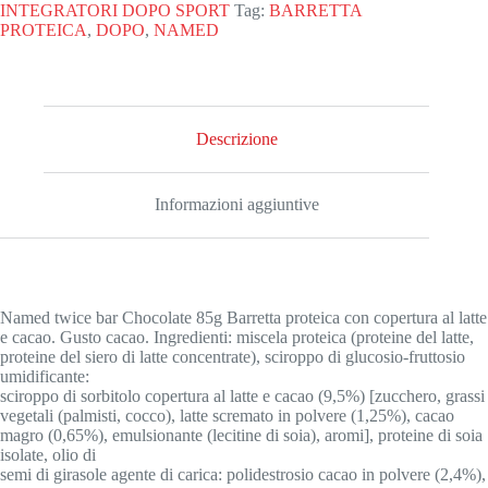
cocoa
INTEGRATORI DOPO SPORT
Tag:
BARRETTA
flavour
PROTEICA
,
DOPO
,
NAMED
85
gr
quantità
Descrizione
Informazioni aggiuntive
Named twice bar Chocolate 85g Barretta proteica con copertura al latte
e cacao. Gusto cacao. Ingredienti: miscela proteica (proteine del latte,
proteine del siero di latte concentrate), sciroppo di glucosio-fruttosio
umidificante:
sciroppo di sorbitolo copertura al latte e cacao (9,5%) [zucchero, grassi
vegetali (palmisti, cocco), latte scremato in polvere (1,25%), cacao
magro (0,65%), emulsionante (lecitine di soia), aromi], proteine di soia
isolate, olio di
semi di girasole agente di carica: polidestrosio cacao in polvere (2,4%),