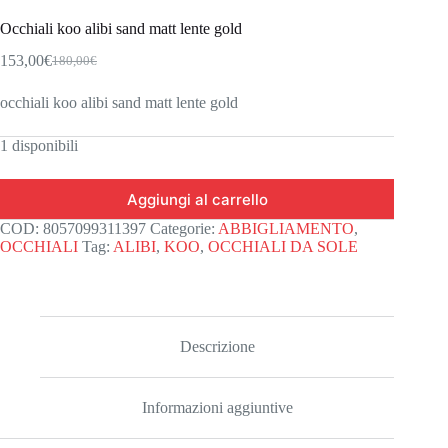
Occhiali koo alibi sand matt lente gold
153,00
€
180,00
€
Il
Il
prezzo
prezzo
occhiali koo alibi sand matt lente gold
originale
attuale
era:
è:
180,00€.
153,00€.
1 disponibili
Aggiungi al carrello
COD:
8057099311397
Categorie:
ABBIGLIAMENTO
,
OCCHIALI
Tag:
ALIBI
,
KOO
,
OCCHIALI DA SOLE
Descrizione
Informazioni aggiuntive