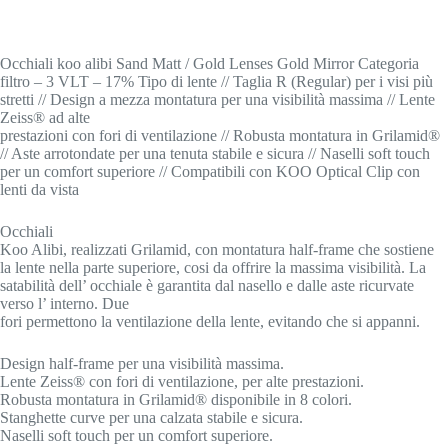
Occhiali koo alibi Sand Matt / Gold Lenses Gold Mirror Categoria
filtro – 3 VLT – 17% Tipo di lente // Taglia R (Regular) per i visi più
stretti // Design a mezza montatura per una visibilità massima // Lente
Zeiss® ad alte
prestazioni con fori di ventilazione // Robusta montatura in Grilamid®
// Aste arrotondate per una tenuta stabile e sicura // Naselli soft touch
per un comfort superiore // Compatibili con KOO Optical Clip con
lenti da vista
Occhiali
Koo Alibi, realizzati Grilamid, con montatura half-frame che sostiene
la lente nella parte superiore, cosi da offrire la massima visibilità. La
satabilità dell’ occhiale è garantita dal nasello e dalle aste ricurvate
verso l’ interno. Due
fori permettono la ventilazione della lente, evitando che si appanni.
Design half-frame per una visibilità massima.
Lente Zeiss® con fori di ventilazione, per alte prestazioni.
Robusta montatura in Grilamid® disponibile in 8 colori.
Stanghette curve per una calzata stabile e sicura.
Naselli soft touch per un comfort superiore.