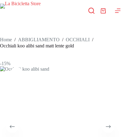
Salta
al
Carrello
contenuto
Home
/
ABBIGLIAMENTO
/
OCCHIALI
/
Occhiali koo alibi sand matt lente gold
-15%