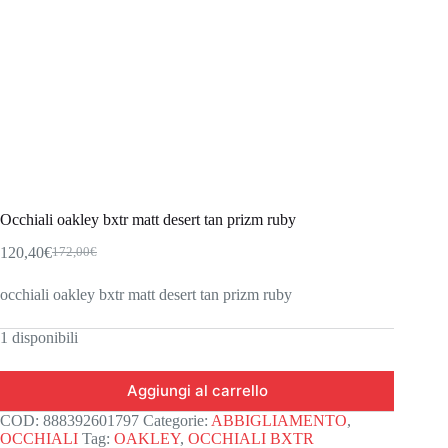
Occhiali oakley bxtr matt desert tan prizm ruby
120,40
€
172,00
€
Il
Il
prezzo
prezzo
occhiali oakley bxtr matt desert tan prizm ruby
originale
attuale
era:
è:
172,00€.
120,40€.
1 disponibili
Aggiungi al carrello
COD:
888392601797
Categorie:
ABBIGLIAMENTO
,
OCCHIALI
Tag:
OAKLEY
,
OCCHIALI BXTR