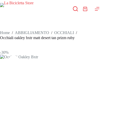
Salta
al
Carrello
contenuto
Home
/
ABBIGLIAMENTO
/
OCCHIALI
/
Occhiali oakley bxtr matt desert tan prizm ruby
-30%