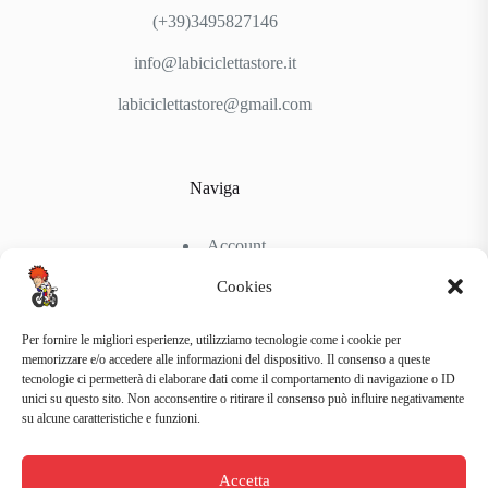
(+39)3495827146
info@labiciclettastore.it
labiciclettastore@gmail.com
Naviga
Account
Shop
Chi Siamo
Cookies
Contattaci
Per fornire le migliori esperienze, utilizziamo tecnologie come i cookie per
memorizzare e/o accedere alle informazioni del dispositivo. Il consenso a queste
tecnologie ci permetterà di elaborare dati come il comportamento di navigazione o ID
Link Utili
unici su questo sito. Non acconsentire o ritirare il consenso può influire negativamente
su alcune caratteristiche e funzioni.
Condizioni di Spedizione
Condizioni generali d’acquisto
Accetta
Politiche di Reso