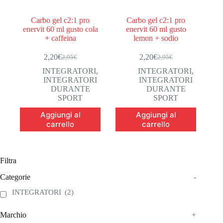
Carbo gel c2:1 pro
Carbo gel c2:1 pro
enervit 60 ml gusto cola
enervit 60 ml gusto
+ caffeina
lemon + sodio
2,20
€
2,20
€
2,95
€
2,95
€
Il
Il
Il
Il
prezzo
prezzo
prezzo
prezzo
INTEGRATORI
,
INTEGRATORI
,
originale
attuale
originale
attuale
INTEGRATORI
INTEGRATORI
era:
è:
era:
è:
DURANTE
DURANTE
2,95€.
2,20€.
2,95€.
2,20€.
SPORT
SPORT
Aggiungi al
Aggiungi al
carrello
carrello
Filtra
Categorie
-
INTEGRATORI
(2)
Marchio
+