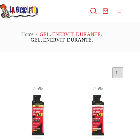
Salta
al
Carrello
contenuto
Home
/
GEL, ENERVIT, DURANTE,
GEL, ENERVIT, DURANTE,
-25%
-25%