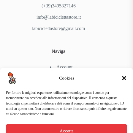
(+39)3495827146
info@labiciclettastore.it
labiciclettastore@gmail.com
Naviga
Account
Shop
Chi Siamo
Cookies
Contattaci
Per fornire le migliori esperienze, utilizziamo tecnologie come i cookie per
memorizzare e/o accedere alle informazioni del dispositivo. Il consenso a queste
tecnologie ci permetterà di elaborare dati come il comportamento di navigazione o ID
Link Utili
unici su questo sito. Non acconsentire o ritirare il consenso può influire negativamente
su alcune caratteristiche e funzioni.
Condizioni di Spedizione
Condizioni generali d’acquisto
Accetta
Politiche di Reso