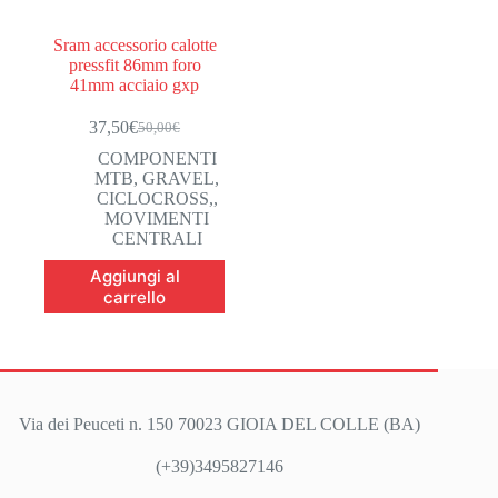
Sram accessorio calotte
pressfit 86mm foro
41mm acciaio gxp
37,50
€
50,00
€
Il
Il
prezzo
prezzo
COMPONENTI
originale
attuale
MTB, GRAVEL,
era:
è:
CICLOCROSS,
,
50,00€.
37,50€.
MOVIMENTI
CENTRALI
Aggiungi al
carrello
Via dei Peuceti n. 150 70023 GIOIA DEL COLLE (BA)
(+39)3495827146