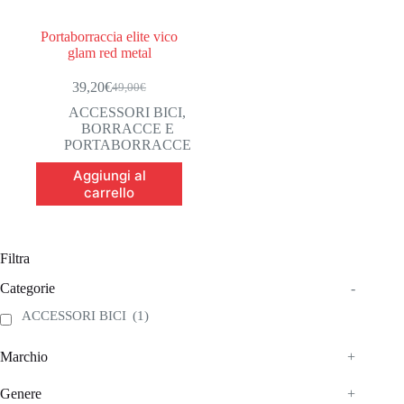
Portaborraccia elite vico
glam red metal
39,20
€
49,00
€
Il
Il
prezzo
prezzo
ACCESSORI BICI
,
originale
attuale
BORRACCE E
era:
è:
PORTABORRACCE
49,00€.
39,20€.
Aggiungi al
carrello
Filtra
Categorie
-
ACCESSORI BICI
(1)
Marchio
+
Genere
+