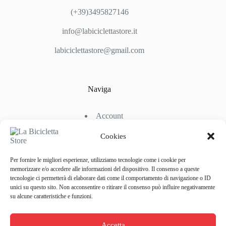
(+39)3495827146
info@labiciclettastore.it
labiciclettastore@gmail.com
Naviga
Account
Shop
Chi Siamo
Cookies
Contattaci
Per fornire le migliori esperienze, utilizziamo tecnologie come i cookie per
memorizzare e/o accedere alle informazioni del dispositivo. Il consenso a queste
tecnologie ci permetterà di elaborare dati come il comportamento di navigazione o ID
Link Utili
unici su questo sito. Non acconsentire o ritirare il consenso può influire negativamente
su alcune caratteristiche e funzioni.
Condizioni di Spedizione
Condizioni generali d’acquisto
Accetta