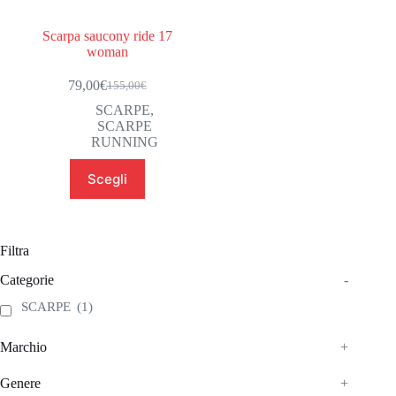
Scarpa saucony ride 17
woman
79,00
€
155,00
€
Il
Il
prezzo
prezzo
SCARPE
,
originale
attuale
SCARPE
era:
è:
RUNNING
155,00€.
79,00€.
Questo
Scegli
prodotto
ha
più
varianti.
Le
Filtra
opzioni
possono
Categorie
-
essere
SCARPE
(1)
scelte
nella
pagina
Marchio
+
del
prodotto
Genere
+