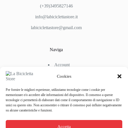
(+39)3495827146
info@labiciclettastore.it
labiciclettastore@gmail.com
Naviga
Account
Shop
Chi Siamo
Cookies
Contattaci
Per fornire le migliori esperienze, utilizziamo tecnologie come i cookie per
memorizzare e/o accedere alle informazioni del dispositivo. Il consenso a queste
tecnologie ci permetterà di elaborare dati come il comportamento di navigazione o ID
Link Utili
unici su questo sito. Non acconsentire o ritirare il consenso può influire negativamente
su alcune caratteristiche e funzioni.
Condizioni di Spedizione
Condizioni generali d’acquisto
Accetta
Politiche di Reso