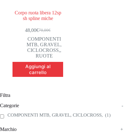
Corpo ruota libera 12sp
sh spline miche
48,00
€
70,00
€
Il
Il
prezzo
prezzo
COMPONENTI
originale
attuale
MTB, GRAVEL,
era:
è:
CICLOCROSS,
,
70,00€.
48,00€.
RUOTE
Aggiungi al
carrello
Filtra
Categorie
-
COMPONENTI MTB, GRAVEL, CICLOCROSS,
(1)
Marchio
+