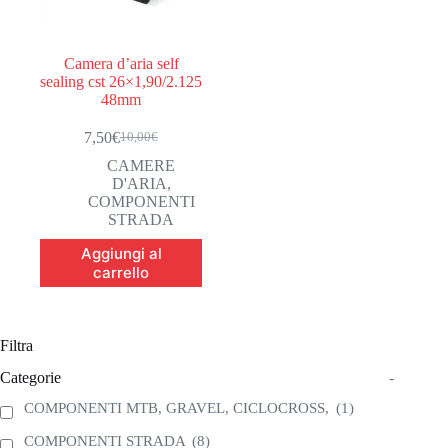
Camera d’aria self
sealing cst 26×1,90/2.125
48mm
7,50
€
10,00
€
Il
Il
prezzo
prezzo
CAMERE
originale
attuale
D'ARIA
,
era:
è:
COMPONENTI
10,00€.
7,50€.
STRADA
Aggiungi al
carrello
Filtra
Categorie
-
COMPONENTI MTB, GRAVEL, CICLOCROSS,
(1)
COMPONENTI STRADA
(8)