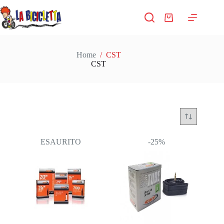
Salta
al
Carrello
contenuto
Home
/
CST
CST
ESAURITO
-25%