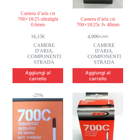
Camera d’aria cst
700×18/25 ultralight
Camera d’aria cst
0.6mm
700×18/25c fv 48mm
16,15
€
4,90
€
6,50
€
Il
Il
prezzo
prezzo
CAMERE
CAMERE
originale
attuale
D'ARIA
,
D'ARIA
,
era:
è:
COMPONENTI
COMPONENTI
6,50€.
4,90€.
STRADA
STRADA
Aggiungi al
Aggiungi al
carrello
carrello
-25%