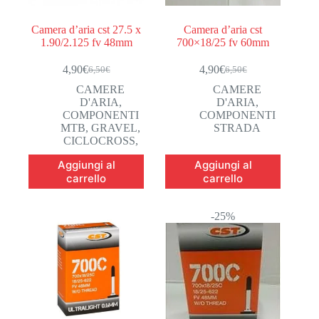
Camera d’aria cst 27.5 x
Camera d’aria cst
1.90/2.125 fv 48mm
700×18/25 fv 60mm
4,90
€
4,90
€
6,50
€
6,50
€
Il
Il
Il
Il
prezzo
prezzo
prezzo
prezzo
CAMERE
CAMERE
originale
attuale
originale
attuale
D'ARIA
,
D'ARIA
,
era:
è:
era:
è:
COMPONENTI
COMPONENTI
6,50€.
4,90€.
6,50€.
4,90€.
MTB, GRAVEL,
STRADA
CICLOCROSS,
Aggiungi al
Aggiungi al
carrello
carrello
-25%