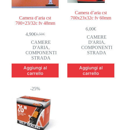
Camera d’aria cst
Camera d’aria cst
700x23x32c fv 60mm
700×23/32c fv 48mm
6,00
€
4,90
€
6,50
€
Il
Il
CAMERE
prezzo
prezzo
CAMERE
D'ARIA
,
originale
attuale
D'ARIA
,
COMPONENTI
era:
è:
COMPONENTI
STRADA
6,50€.
4,90€.
STRADA
Aggiungi al
Aggiungi al
carrello
carrello
-25%