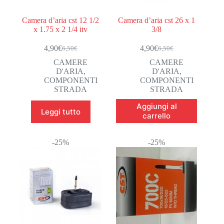
Camera d’aria cst 12 1/2
Camera d’aria cst 26 x 1
x 1.75 x 2 1/4 itv
3/8
4,90
€
4,90
€
6,50
€
6,50
€
Il
Il
Il
Il
prezzo
prezzo
prezzo
prezzo
CAMERE
CAMERE
originale
attuale
originale
attuale
D'ARIA
,
D'ARIA
,
era:
è:
era:
è:
COMPONENTI
COMPONENTI
6,50€.
4,90€.
6,50€.
4,90€.
STRADA
STRADA
Aggiungi al
Leggi tutto
carrello
-25%
-25%