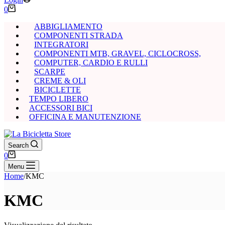
Carrello
0
ABBIGLIAMENTO
COMPONENTI STRADA
INTEGRATORI
COMPONENTI MTB, GRAVEL, CICLOCROSS,
COMPUTER, CARDIO E RULLI
SCARPE
CREME & OLI
BICICLETTE
TEMPO LIBERO
ACCESSORI BICI
OFFICINA E MANUTENZIONE
Search
Carrello
0
Menu
Home
/
KMC
KMC