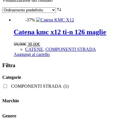
Visualizzazione del risultato
-37%
Catena kmc x12 ti-n 126 maglie
Il
Il
59,90
€
38,00
€
prezzo
prezzo
CATENE
,
COMPONENTI STRADA
originale
attuale
Aggiungi al carrello
era:
è:
59,90€.
38,00€.
Filtra
Categorie
COMPONENTI STRADA
(1)
Marchio
Genere