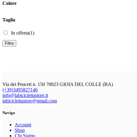
Colore
Taglia
In offerta
(1)
Filtro
Via dei Peuceti n. 150 70023 GIOIA DEL COLLE (BA)
(+39)3495827146
info@labiciclettastore.it
labiciclettastore@gmail.com
Naviga
Account
Shop
Chi Siamo