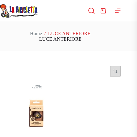
Salta
al
Carrello
contenuto
Home
/
LUCE ANTERIORE
LUCE ANTERIORE
-20%