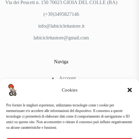
Via dei Peuceti n. 150 70023 GIOIA DEL COLLE (BA)
(+39)3495827146
info@labiciclettastore.it
labiciclettastore@gmail.com
Naviga
Account
Shop
Chi Siamo
Cookies
Contattaci
Per fornire le migliori esperienze, utilizziamo tecnologie come i cookie per
memorizzare e/o accedere alle informazioni del dispositivo. Il consenso a queste
tecnologie ci permetterà di elaborare dati come il comportamento di navigazione o ID
Link Utili
unici su questo sito. Non acconsentire o ritirare il consenso può influire negativamente
su alcune caratteristiche e funzioni.
Condizioni di Spedizione