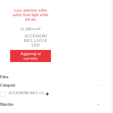
Luce anteriore wilier
safety front light white
led alu
11,30
€
14,10
€
Il
Il
prezzo
prezzo
ACCESSORI
originale
attuale
BICI
,
LUCI E
era:
è:
LED
14,10€.
11,30€.
Aggiungi al
carrello
Filtra
Categorie
-
ACCESSORI BICI
(1)
Marchio
+