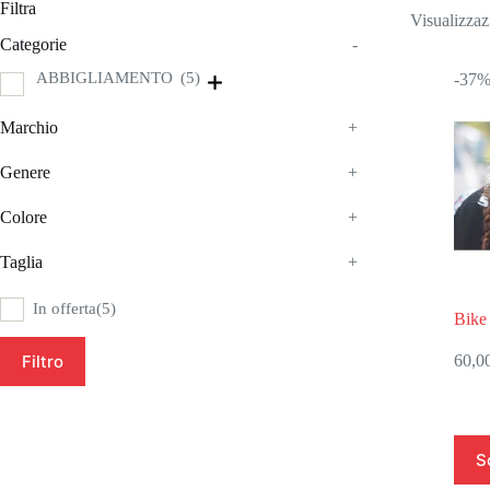
Filtra
Visualizzazi
Categorie
-
ABBIGLIAMENTO
(5)
-37
Marchio
+
Genere
+
Colore
+
Taglia
+
In offerta
(5)
Bike 
60,0
Filtro
Ques
S
prodo
ha