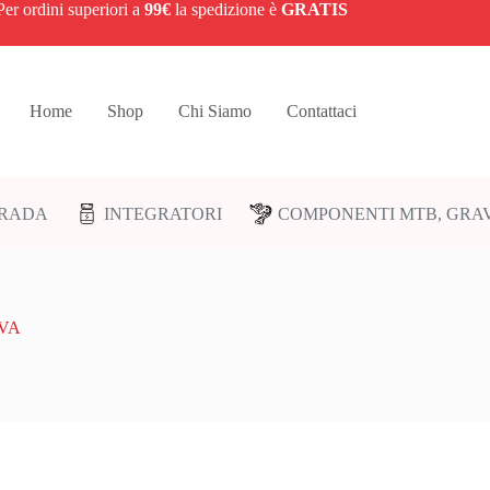
Per ordini superiori a
99€
la spedizione è
GRATIS
Home
Shop
Chi Siamo
Contattaci
TRADA
INTEGRATORI
COMPONENTI MTB, GRAV
VA