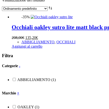
Visualizzazione del risultato
-35%
Occhiali oakley sutro lite matt black 
Il
Il
208,00
€
135,20
€
prezzo
prezzo
ABBIGLIAMENTO
,
OCCHIALI
originale
attuale
Aggiungi al carrello
era:
è:
208,00€.
135,20€.
Filtra
Categorie
-
ABBIGLIAMENTO
(1)
Marchio
+
OAKLEY
(1)