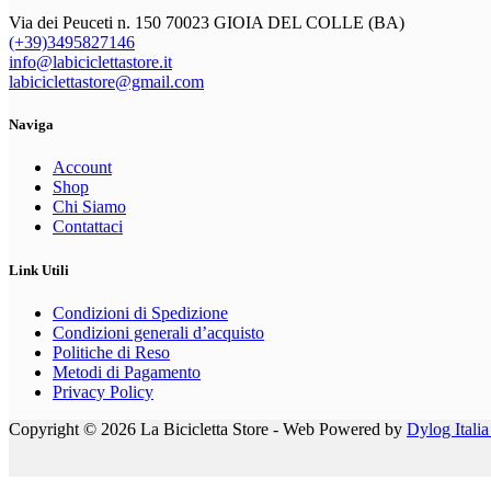
Via dei Peuceti n. 150 70023 GIOIA DEL COLLE (BA)
(+39)3495827146
info@labiciclettastore.it
labiciclettastore@gmail.com
Naviga
Account
Shop
Chi Siamo
Contattaci
Link Utili
Condizioni di Spedizione
Condizioni generali d’acquisto
Politiche di Reso
Metodi di Pagamento
Privacy Policy
Copyright © 2026 La Bicicletta Store - Web Powered by
Dylog Italia