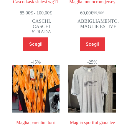
Casco kask sintesi wg11
Maglia monocrom jersey
Fascia
85,00
€
-
100,00
€
60,00
€
99,90
€
Il
Il
di
prezzo
prezzo
CASCHI
,
ABBIGLIAMENTO
,
prezzo:
originale
attuale
CASCHI
MAGLIE ESTIVE
da
era:
è:
STRADA
85,00€
99,90€.
60,00€.
a
Questo
Questo
Scegli
Scegli
100,00€
prodotto
prodotto
ha
ha
più
più
varianti.
varianti.
-45%
-25%
Le
Le
opzioni
opzioni
possono
possono
essere
essere
scelte
scelte
nella
nella
pagina
pagina
del
del
prodotto
prodotto
Maglia parentini torri
Maglia sportful giara tee