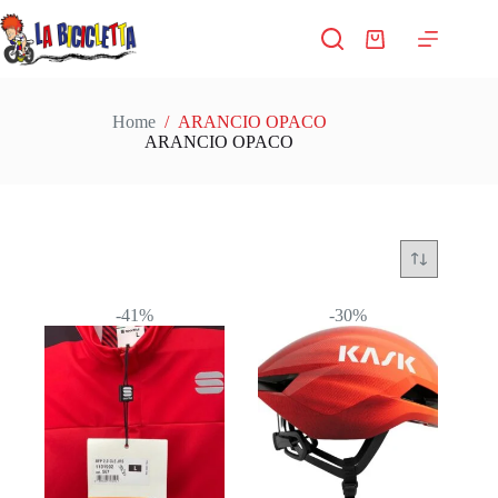
Salta
al
Carrello
contenuto
Home
/
ARANCIO OPACO
ARANCIO OPACO
-41%
-30%