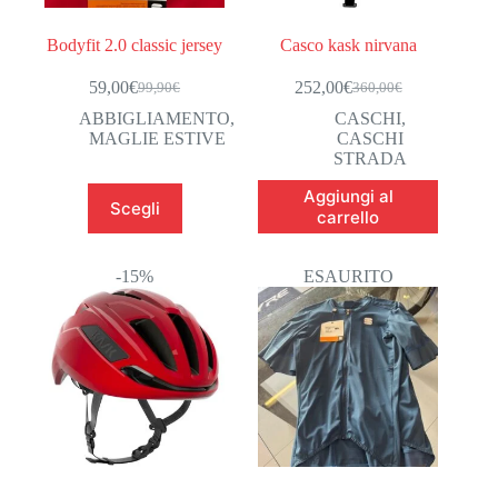
Bodyfit 2.0 classic jersey
Casco kask nirvana
59,00
€
252,00
€
99,90
€
360,00
€
Il
Il
Il
Il
prezzo
prezzo
prezzo
prezzo
ABBIGLIAMENTO
,
CASCHI
,
originale
attuale
originale
attuale
MAGLIE ESTIVE
CASCHI
era:
è:
era:
è:
STRADA
99,90€.
59,00€.
360,00€.
252,00€.
Questo
Aggiungi al
Scegli
prodotto
carrello
ha
più
varianti.
-15%
ESAURITO
Le
opzioni
possono
essere
scelte
nella
pagina
del
prodotto