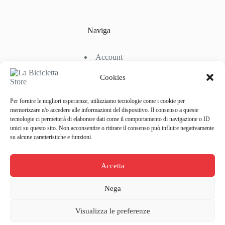
Naviga
Account
Shop
Chi Siamo
Cookies
Contattaci
Per fornire le migliori esperienze, utilizziamo tecnologie come i cookie per
memorizzare e/o accedere alle informazioni del dispositivo. Il consenso a queste
tecnologie ci permetterà di elaborare dati come il comportamento di navigazione o ID
Link Utili
unici su questo sito. Non acconsentire o ritirare il consenso può influire negativamente
su alcune caratteristiche e funzioni.
Condizioni di Spedizione
Condizioni generali d’acquisto
Accetta
Politiche di Reso
Metodi di Pagamento
Privacy Policy
Nega
Copyright © 2026 La Bicicletta Store - Web Powered by
Dylog Italia S.p.A.
Visualizza le preferenze