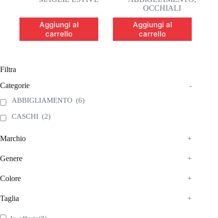
era:
è:
originale
attuale
OCCHIALI
95,80€.
49,00€.
era:
è:
Aggiungi al
Aggiungi al
168,00€.
109,20€.
carrello
carrello
Filtra
Categorie
-
ABBIGLIAMENTO
(6)
CASCHI
(2)
Marchio
+
Genere
+
Colore
+
Taglia
+